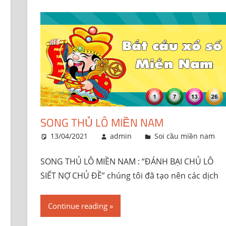
SONG THỦ LÔ MIỀN NAM
13/04/2021
admin
Soi cầu miền nam
SONG THỦ LÔ MIỀN NAM : “ĐÁNH BẠI CHỦ LÔ
SIẾT NỢ CHỦ ĐỀ” chúng tôi đã tạo nên các dịch
Continue reading