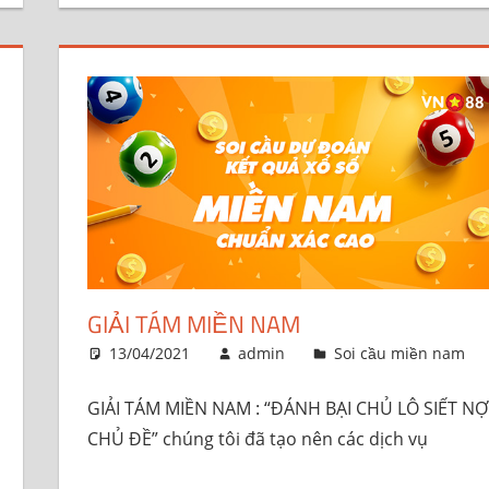
GIẢI TÁM MIỀN NAM
13/04/2021
admin
Soi cầu miền nam
GIẢI TÁM MIỀN NAM : “ĐÁNH BẠI CHỦ LÔ SIẾT NỢ
CHỦ ĐỀ” chúng tôi đã tạo nên các dịch vụ