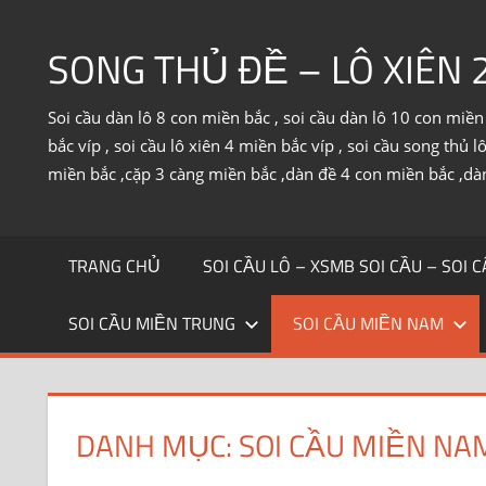
Skip
to
SONG THỦ ĐỀ – LÔ XIÊN
content
Soi cầu dàn lô 8 con miền bắc , soi cầu dàn lô 10 con miền 
bắc víp , soi cầu lô xiên 4 miền bắc víp , soi cầu song thủ
miền bắc ,cặp 3 càng miền bắc ,dàn đề 4 con miền bắc ,dà
TRANG CHỦ
SOI CẦU LÔ – XSMB SOI CẦU – SOI 
SOI CẦU MIỀN TRUNG
SOI CẦU MIỀN NAM
DANH MỤC:
SOI CẦU MIỀN NA