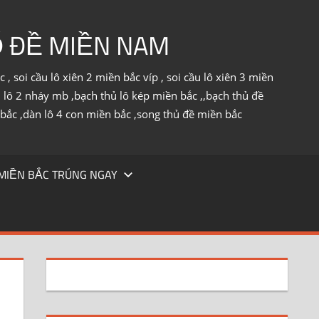
Ố ĐỀ MIỀN NAM
, soi cầu lô xiên 2 miền bắc víp , soi cầu lô xiên 3 miền
hủ lô 2 nháy mb ,bạch thủ lô kép miền bắc ,,bạch thủ đề
bắc ,dàn lô 4 con miền bắc ,song thủ đề miền bắc
 MIỀN BẮC TRÚNG NGAY