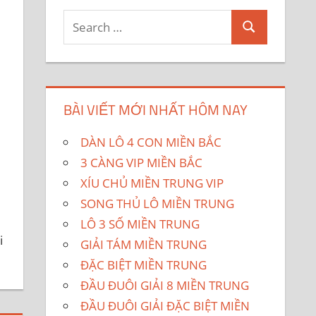
Search
Search
for:
BÀI VIẾT MỚI NHẤT HÔM NAY
DÀN LÔ 4 CON MIỀN BẮC
3 CÀNG VIP MIỀN BẮC
XÍU CHỦ MIỀN TRUNG VIP
SONG THỦ LÔ MIỀN TRUNG
,
LÔ 3 SỐ MIỀN TRUNG
i
GIẢI TÁM MIỀN TRUNG
ĐẶC BIỆT MIỀN TRUNG
ĐẦU ĐUÔI GIẢI 8 MIỀN TRUNG
ĐẦU ĐUÔI GIẢI ĐẶC BIỆT MIỀN