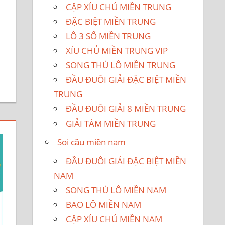
CẶP XÍU CHỦ MIỀN TRUNG
ĐẶC BIỆT MIỀN TRUNG
LÔ 3 SỐ MIỀN TRUNG
XÍU CHỦ MIỀN TRUNG VIP
SONG THỦ LÔ MIỀN TRUNG
ĐẦU ĐUÔI GIẢI ĐẶC BIỆT MIỀN
TRUNG
ĐẦU ĐUÔI GIẢI 8 MIỀN TRUNG
GIẢI TÁM MIỀN TRUNG
Soi cầu miền nam
ĐẦU ĐUÔI GIẢI ĐẶC BIỆT MIỀN
NAM
SONG THỦ LÔ MIỀN NAM
BAO LÔ MIỀN NAM
CẶP XÍU CHỦ MIỀN NAM