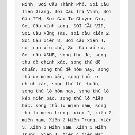
Ninh, Soi Cầu Thành Phố, Soi Cầu 
Tiền Giang, Soi Cầu Trà Vinh, Soi 
Cầu TTH, Soi Cầu Từ Chuyên Gia, 
Soi Cầu Vĩnh Long, SOI CẦU VIP, 
Soi Cầu Vũng Tàu, soi cầu xiên 2, 
Soi Cầu xiên 3, Soi cầu xiên 4, 
soi cau xỉu chủ, Soi Cầu xổ số, 
Soi cầu XSMB, song thu đề, song 
thủ đề chính xác, song thủ đề 
chuẩn, song thủ đề hôm nay, song 
thủ đề miền bắc, song thủ lô 
chính xác, song thủ lô chuẩn, 
song thủ lô hôm nay, song thủ lô 
kép miền bắc, song thủ lô miền 
bắc, song thủ lô miền nam, song 
thu lo mien trung, xien 2, xiên 2 
miền nam, Xiên 2 Miền Trung, xiên 
3, Xiên 3 Miền Nam, Xiên 3 Miền 
Trung, xien 4, Xiên 4 Miền Nam, 