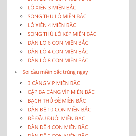
LÔ XIÊN 3 MIỀN BẮC
SONG THỦ LÔ MIỀN BẮC
LÔ XIÊN 4 MIỀN BẮC
SONG THỦ LÔ KÉP MIỀN BẮC
DÀN LÔ 6 CON MIỀN BẮC
DÀN LÔ 4 CON MIỀN BẮC
DÀN LÔ 8 CON MIỀN BẮC
Soi cầu miền bắc trúng ngay
3 CÀNG VIP MIỀN BẮC
CẶP BA CÀNG VÍP MIỀN BẮC
BẠCH THỦ ĐỀ MIỀN BẮC
DÀN ĐỀ 10 CON MIỀN BẮC
ĐỀ ĐẦU ĐUÔI MIỀN BẮC
DÀN ĐỀ 4 CON MIỀN BẮC
DÀN ĐỀ 6 CON MIỀN BẮC