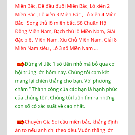
Miền Bắc, Đề đầu đuôi Miền Bắc, Lô xiên 2
Miền Bắc , Lô xiên 3 Miền Bắc , Lô xiên 4 Miền
Bắc , Song thủ lô miền bắc, Số Chuẩn Hội
Đồng Miền Nam, Bạch thủ lô Miền Nam, Giải
đặc biệt Miền Nam, Xíu Chủ Miền Nam, Giải 8
Miền Nam siêu , Lô 3 số Miền Nam …
Đừng vì tiếc 1 số tiền nhỏ mà bỏ qua cơ
hội trúng lớn hôm nay. Chúng tôi cam kết
mang lại chiến thắng cho bạn. Với phương
châm ” Thành công của các bạn là hạnh phúc
của chúng tôi”. Chúng tôi luôn tìm ra những
con số có xác suất về cao nhất.
Chuyên Gia Soi cầu miền bắc, khẳng định
ăn to nếu anh chị theo đều.Muốn thắng lớn