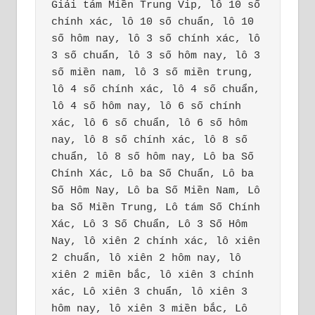
Giải tám Miền Trung Vip, lô 10 số 
chính xác, lô 10 số chuẩn, lô 10 
số hôm nay, lô 3 số chính xác, lô 
3 số chuẩn, lô 3 số hôm nay, lô 3 
số miền nam, lô 3 số miền trung, 
lô 4 số chính xác, lô 4 số chuẩn, 
lô 4 số hôm nay, lô 6 số chính 
xác, lô 6 số chuẩn, lô 6 số hôm 
nay, lô 8 số chính xác, lô 8 số 
chuẩn, lô 8 số hôm nay, Lô ba Số 
Chính Xác, Lô ba Số Chuẩn, Lô ba 
Số Hôm Nay, Lô ba Số Miền Nam, Lô 
ba Số Miền Trung, Lô tám Số Chính 
Xác, Lô 3 Số Chuẩn, Lô 3 Số Hôm 
Nay, lô xiên 2 chính xác, lô xiên 
2 chuẩn, lô xiên 2 hôm nay, lô 
xiên 2 miền bắc, lô xiên 3 chính 
xác, Lô xiên 3 chuẩn, lô xiên 3 
hôm nay, lô xiên 3 miền bắc, Lô 