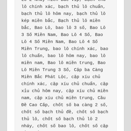
lô chính xác, bạch thủ lô chuẩn, 
bạch thủ lô hôm nay, bạch thủ lô 
kép miền bắc, Bạch thủ lô miền 
bắc, Bao Lô, bao lô 3 số, Bao Lô 
3 Số Miền Nam, Bao Lô 4 Số, Bao 
Lô 4 Số Miền Nam, Bao Lô 4 Số 
Miền Trung, bao lô chính xác, bao 
lô chuẩn, bao lô hôm nay, bao lô 
miền nam, Bao lô miền trung, Bao 
Lô Miền Trung 3 Số, Cặp ba Càng 
Miền Bắc Phát Lộc, cặp xíu chủ 
chính xác, cặp xíu chủ chuẩn, cặp 
xỉu chủ hôm nay, cặp xíu chủ miền 
nam, cặp xíu chủ miền trung, Cầu 
Đề Cao Cấp, chốt số ba càng 2 số, 
chốt số bạch thủ đề, chốt số bạch 
thủ lô, chốt số bạch thủ lô 2 
nháy, chốt số bao lô, chốt số cặp 