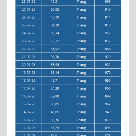
28-07-26
12,21
Trúng
993
27-07-26
66,92
Trúng
948
26-07-26
46,10
Trúng
911
25-07-26
84,10
Trúng
816
24-07-26
80,74
Trúng
957
23-07-26
75,17
Trúng
877
22-07-26
81,92
Trúng
888
21-07-26
06,70
Trúng
920
20-07-26
88,94
Trúng
921
19-07-26
58,14
Trúng
970
18-07-26
42,71
Trúng
890
17-07-26
24,29
Trúng
906
16-07-26
52,80
Trúng
899
15-07-26
95,85
Trúng
962
14-07-26
48,05
Trúng
949
13-07-26
30,76
Trúng
879
12-07-26
65,23
Trúng
896
11-07-26
57,01
Trúng
876