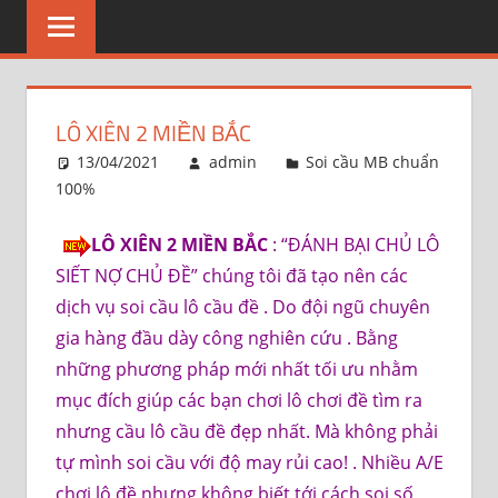
LÔ XIÊN 2 MIỀN BẮC
13/04/2021
admin
Soi cầu MB chuẩn
100%
LÔ XIÊN 2 MIỀN BẮC
: “ĐÁNH BẠI CHỦ LÔ
SIẾT NỢ CHỦ ĐỀ” chúng tôi đã tạo nên các
dịch vụ soi cầu lô cầu đề . Do đội ngũ chuyên
gia hàng đầu dày công nghiên cứu . Bằng
những phương pháp mới nhất tối ưu nhằm
mục đích giúp các bạn chơi lô chơi đề tìm ra
nhưng cầu lô cầu đề đẹp nhất. Mà không phải
tự mình soi cầu với độ may rủi cao! . Nhiều A/E
chơi lô đề nhưng không biết tới cách soi số ,