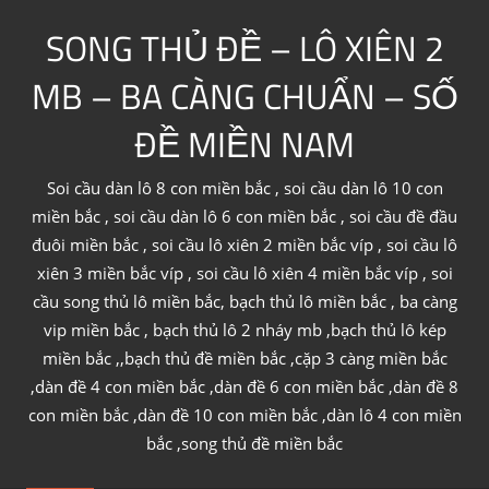
Skip
SONG THỦ ĐỀ – LÔ XIÊN 2
to
content
MB – BA CÀNG CHUẨN – SỐ
ĐỀ MIỀN NAM
Soi cầu dàn lô 8 con miền bắc , soi cầu dàn lô 10 con
miền bắc , soi cầu dàn lô 6 con miền bắc , soi cầu đề đầu
đuôi miền bắc , soi cầu lô xiên 2 miền bắc víp , soi cầu lô
xiên 3 miền bắc víp , soi cầu lô xiên 4 miền bắc víp , soi
cầu song thủ lô miền bắc, bạch thủ lô miền bắc , ba càng
vip miền bắc , bạch thủ lô 2 nháy mb ,bạch thủ lô kép
miền bắc ,,bạch thủ đề miền bắc ,cặp 3 càng miền bắc
,dàn đề 4 con miền bắc ,dàn đề 6 con miền bắc ,dàn đề 8
con miền bắc ,dàn đề 10 con miền bắc ,dàn lô 4 con miền
bắc ,song thủ đề miền bắc