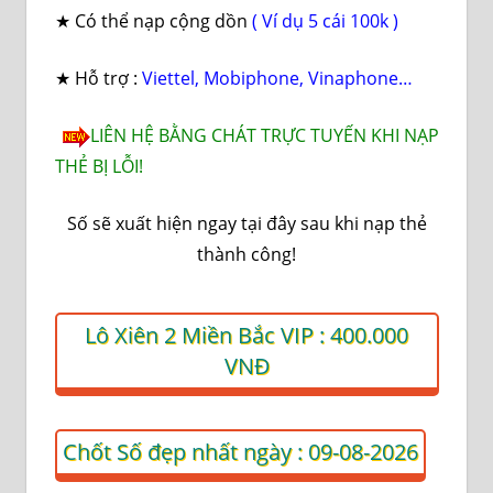
★ Có thể nạp cộng dồn
( Ví dụ 5 cái 100k )
★ Hỗ trợ :
Viettel, Mobiphone, Vinaphone…
LIÊN HỆ BẰNG CHÁT TRỰC TUYẾN KHI NẠP
THẺ BỊ LỖI!
Số sẽ xuất hiện ngay tại đây sau khi nạp thẻ
thành công!
Lô Xiên 2 Miền Bắc VIP : 400.000
VNĐ
Chốt Số đẹp nhất ngày : 09-08-2026