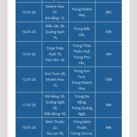
Khánh Hòa:
Trúng Khánh
15-07-26
57,
865
Hòa,
Đà Nẵng: 12,
Đắk Lắk: 36,
Trúng Đắk
14-07-26
Quảng Nam:
878
Lắk,
74,
Trúng Thừa
Thừa Thiên
Thiên Huế,
13-07-26
Huế: 79,
904
Trúng Phú
Phú Yên: 42,
Yên,
Trúng Kon
Kon Tum: 00,
Tum,
12-07-26
Khánh Hòa:
1006
Trúng Khánh
10,
Hòa,
Đà Nẵng: 03,
Trúng Đà
Quảng Ngãi:
Nẵng,
11-07-26
908
99,
Trúng Quảng
Đắk Nông: 93,
Ngãi,
Ninh Thuận:
Trúng Ninh
10-07-26
22,
Thuận,
846
Gia Lai: 95,
Trúng Gia Lai,