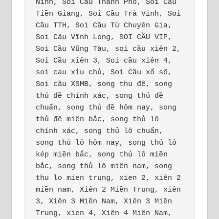
Ninh, Soi Cầu Thành Phố, Soi Cầu 
Tiền Giang, Soi Cầu Trà Vinh, Soi 
Cầu TTH, Soi Cầu Từ Chuyên Gia, 
Soi Cầu Vĩnh Long, SOI CẦU VIP, 
Soi Cầu Vũng Tàu, soi cầu xiên 2, 
Soi Cầu xiên 3, Soi cầu xiên 4, 
soi cau xỉu chủ, Soi Cầu xổ số, 
Soi cầu XSMB, song thu đề, song 
thủ đề chính xác, song thủ đề 
chuẩn, song thủ đề hôm nay, song 
thủ đề miền bắc, song thủ lô 
chính xác, song thủ lô chuẩn, 
song thủ lô hôm nay, song thủ lô 
kép miền bắc, song thủ lô miền 
bắc, song thủ lô miền nam, song 
thu lo mien trung, xien 2, xiên 2 
miền nam, Xiên 2 Miền Trung, xiên 
3, Xiên 3 Miền Nam, Xiên 3 Miền 
Trung, xien 4, Xiên 4 Miền Nam, 