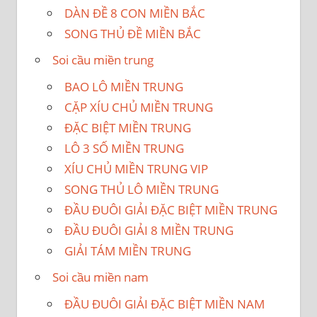
DÀN ĐỀ 8 CON MIỀN BẮC
SONG THỦ ĐỀ MIỀN BẮC
Soi cầu miền trung
BAO LÔ MIỀN TRUNG
CẶP XÍU CHỦ MIỀN TRUNG
ĐẶC BIỆT MIỀN TRUNG
LÔ 3 SỐ MIỀN TRUNG
XÍU CHỦ MIỀN TRUNG VIP
SONG THỦ LÔ MIỀN TRUNG
ĐẦU ĐUÔI GIẢI ĐẶC BIỆT MIỀN TRUNG
ĐẦU ĐUÔI GIẢI 8 MIỀN TRUNG
GIẢI TÁM MIỀN TRUNG
Soi cầu miền nam
ĐẦU ĐUÔI GIẢI ĐẶC BIỆT MIỀN NAM