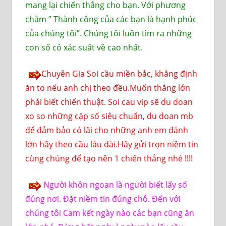
mang lại chiến thắng cho bạn. Với phương
châm ” Thành công của các bạn là hạnh phúc
của chúng tôi”. Chúng tôi luôn tìm ra những
con số có xác suất về cao nhất.
Chuyên Gia Soi cầu miền bắc, khẳng định
ăn to nếu anh chị theo đều.Muốn thắng lớn
phải biết chiến thuật. Soi cau vip sẽ du doan
xo so những cặp số siêu chuẩn, du doan mb
để đảm bảo có lãi cho những anh em đánh
lớn hãy theo cầu lâu dài.Hãy gửi trọn niềm tin
cùng chúng để tạo nên 1 chiến thắng nhé !!!!
Người khôn ngoan là người biết lấy số
đúng nơi. Đặt niềm tin đúng chỗ. Đến với
chúng tôi Cam kết ngày nào các bạn cũng ăn