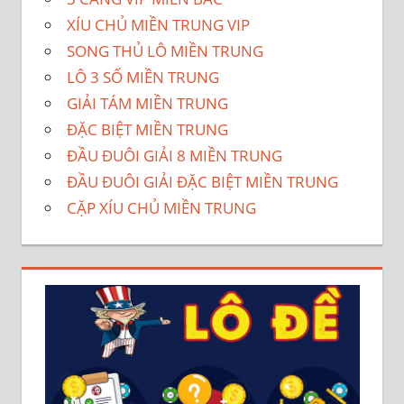
XÍU CHỦ MIỀN TRUNG VIP
SONG THỦ LÔ MIỀN TRUNG
LÔ 3 SỐ MIỀN TRUNG
GIẢI TÁM MIỀN TRUNG
ĐẶC BIỆT MIỀN TRUNG
ĐẦU ĐUÔI GIẢI 8 MIỀN TRUNG
ĐẦU ĐUÔI GIẢI ĐẶC BIỆT MIỀN TRUNG
CẶP XÍU CHỦ MIỀN TRUNG