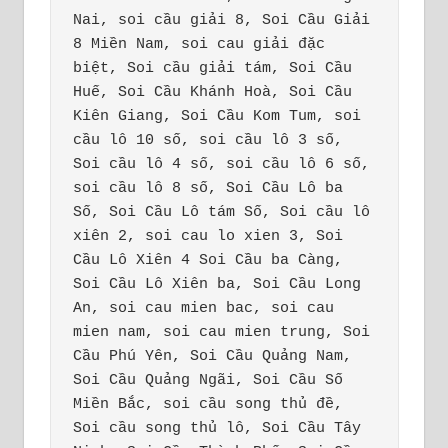
Nai, soi cầu giải 8, Soi Cầu Giải 
8 Miền Nam, soi cau giải đặc 
biệt, Soi cầu giải tám, Soi Cầu 
Huế, Soi Cầu Khánh Hoà, Soi Cầu 
Kiên Giang, Soi Cầu Kom Tum, soi 
cầu lô 10 số, soi cầu lô 3 số, 
Soi cầu lô 4 số, soi cầu lô 6 số, 
soi cầu lô 8 số, Soi Cầu Lô ba 
Số, Soi Cầu Lô tám Số, Soi cầu lô 
xiên 2, soi cau lo xien 3, Soi 
Cầu Lô Xiên 4 Soi Cầu ba Càng, 
Soi Cầu Lô Xiên ba, Soi Cầu Long 
An, soi cau mien bac, soi cau 
mien nam, soi cau mien trung, Soi 
Cầu Phú Yên, Soi Cầu Quảng Nam, 
Soi Cầu Quảng Ngãi, Soi Cầu Số 
Miền Bắc, soi cầu song thủ đề, 
Soi cầu song thủ lô, Soi Cầu Tây 