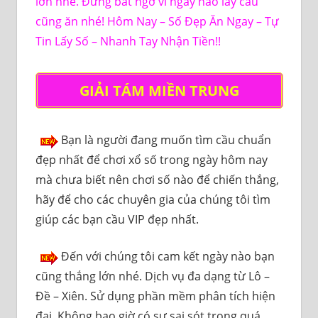
lớn nhé. Đừng bất ngờ vì ngày nào lấy cầu
cũng ăn nhé! Hôm Nay – Số Đẹp Ăn Ngay – Tự
Tin Lấy Số – Nhanh Tay Nhận Tiền!!
GIẢI TÁM MIỀN TRUNG
Bạn là người đang muốn tìm cầu chuẩn
đẹp nhất để chơi xổ số trong ngày hôm nay
mà chưa biết nên chơi số nào để chiến thắng,
hãy để cho các chuyên gia của chúng tôi tìm
giúp các bạn cầu VIP đẹp nhất.
Đến với chúng tôi cam kết ngày nào bạn
cũng thắng lớn nhé. Dịch vụ đa dạng từ Lô –
Đề – Xiên. Sử dụng phần mềm phân tích hiện
đại. Không bao giờ có sự sai sót trong quá