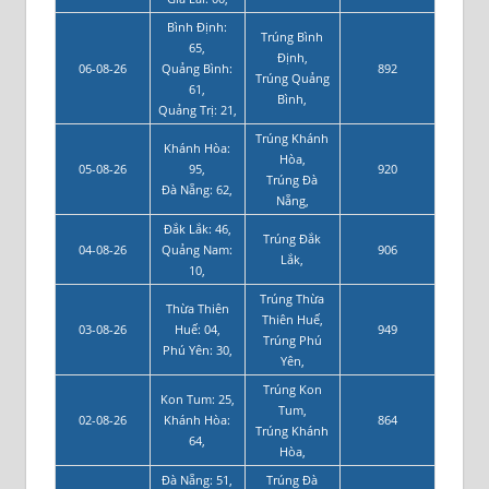
Bình Định:
Trúng Bình
65,
Định,
06-08-26
Quảng Bình:
892
Trúng Quảng
61,
Bình,
Quảng Trị: 21,
Trúng Khánh
Khánh Hòa:
Hòa,
05-08-26
95,
920
Trúng Đà
Đà Nẵng: 62,
Nẵng,
Đắk Lắk: 46,
Trúng Đắk
04-08-26
Quảng Nam:
906
Lắk,
10,
Trúng Thừa
Thừa Thiên
Thiên Huế,
03-08-26
Huế: 04,
949
Trúng Phú
Phú Yên: 30,
Yên,
Trúng Kon
Kon Tum: 25,
Tum,
02-08-26
Khánh Hòa:
864
Trúng Khánh
64,
Hòa,
Đà Nẵng: 51,
Trúng Đà