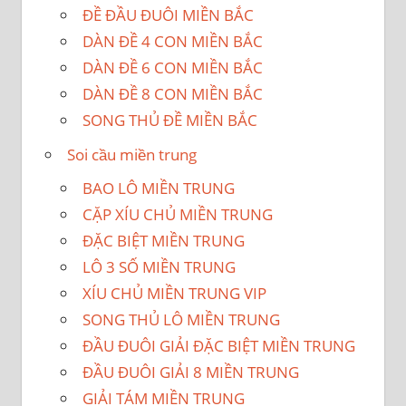
ĐỀ ĐẦU ĐUÔI MIỀN BẮC
DÀN ĐỀ 4 CON MIỀN BẮC
DÀN ĐỀ 6 CON MIỀN BẮC
DÀN ĐỀ 8 CON MIỀN BẮC
SONG THỦ ĐỀ MIỀN BẮC
Soi cầu miền trung
BAO LÔ MIỀN TRUNG
CẶP XÍU CHỦ MIỀN TRUNG
ĐẶC BIỆT MIỀN TRUNG
LÔ 3 SỐ MIỀN TRUNG
XÍU CHỦ MIỀN TRUNG VIP
SONG THỦ LÔ MIỀN TRUNG
ĐẦU ĐUÔI GIẢI ĐẶC BIỆT MIỀN TRUNG
ĐẦU ĐUÔI GIẢI 8 MIỀN TRUNG
GIẢI TÁM MIỀN TRUNG