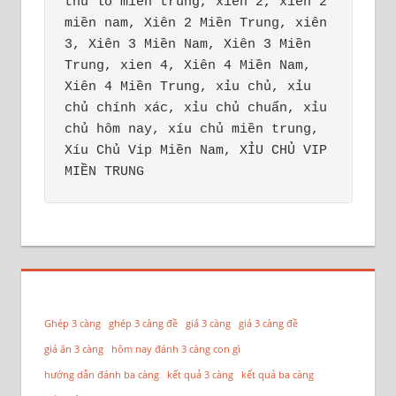
thu lo mien trung, xien 2, xiên 2 
miền nam, Xiên 2 Miền Trung, xiên 
3, Xiên 3 Miền Nam, Xiên 3 Miền 
Trung, xien 4, Xiên 4 Miền Nam, 
Xiên 4 Miền Trung, xỉu chủ, xỉu 
chủ chính xác, xỉu chủ chuẩn, xỉu 
chủ hôm nay, xíu chủ miền trung, 
Xíu Chủ Vip Miền Nam, XỈU CHỦ VIP 
MIỀN TRUNG
Ghép 3 càng
ghép 3 càng đề
giá 3 càng
giá 3 càng đề
giá ăn 3 càng
hôm nay đánh 3 càng con gì
hướng dẫn đánh ba càng
kết quả 3 càng
kết quả ba càng