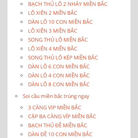
BẠCH THỦ LÔ 2 NHÁY MIỀN BẮC
LÔ XIÊN 2 MIỀN BẮC
DÀN LÔ 10 CON MIỀN BẮC
LÔ XIÊN 3 MIỀN BẮC
SONG THỦ LÔ MIỀN BẮC
LÔ XIÊN 4 MIỀN BẮC
SONG THỦ LÔ KÉP MIỀN BẮC
DÀN LÔ 6 CON MIỀN BẮC
DÀN LÔ 4 CON MIỀN BẮC
DÀN LÔ 8 CON MIỀN BẮC
Soi cầu miền bắc trúng ngay
3 CÀNG VIP MIỀN BẮC
CẶP BA CÀNG VÍP MIỀN BẮC
BẠCH THỦ ĐỀ MIỀN BẮC
DÀN ĐỀ 10 CON MIỀN BẮC