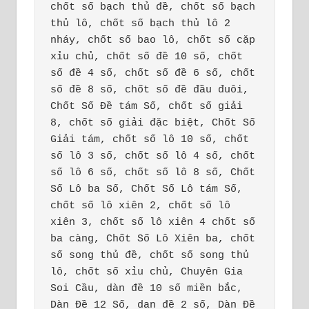
chốt số bạch thủ đề, chốt số bạch 
thủ lô, chốt số bạch thủ lô 2 
nháy, chốt số bao lô, chốt số cặp 
xỉu chủ, chốt số đề 10 số, chốt 
số đề 4 số, chốt số đề 6 số, chốt 
số đề 8 số, chốt số đề đầu đuôi, 
Chốt Số Đề tám Số, chốt số giải 
8, chốt số giải đặc biệt, Chốt Số 
Giải tám, chốt số lô 10 số, chốt 
số lô 3 số, chốt số lô 4 số, chốt 
số lô 6 số, chốt số lô 8 số, Chốt 
Số Lô ba Số, Chốt Số Lô tám Số, 
chốt số lô xiên 2, chốt số lô 
xiên 3, chốt số lô xiên 4 chốt số 
ba càng, Chốt Số Lô Xiên ba, chốt 
số song thủ đề, chốt số song thủ 
lô, chốt số xỉu chủ, Chuyên Gia 
Soi Cầu, dàn đề 10 số miền bắc, 
Dàn Đề 12 Số, dan đề 2 số, Dàn Đề 