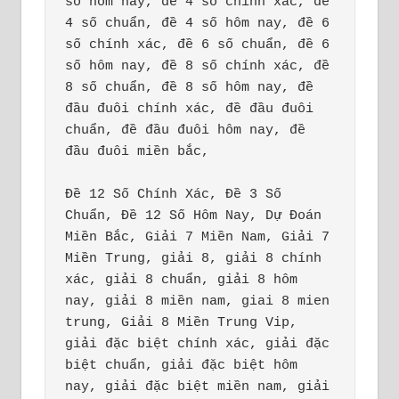
số hôm nay, đề 4 số chính xác, đề 
4 số chuẩn, đề 4 số hôm nay, đề 6 
số chính xác, đề 6 số chuẩn, đề 6 
số hôm nay, đề 8 số chính xác, đề 
8 số chuẩn, đề 8 số hôm nay, đề 
đầu đuôi chính xác, đề đầu đuôi 
chuẩn, đề đầu đuôi hôm nay, đề 
đầu đuôi miền bắc,

Đề 12 Số Chính Xác, Đề 3 Số 
Chuẩn, Đề 12 Số Hôm Nay, Dự Đoán 
Miền Bắc, Giải 7 Miền Nam, Giải 7 
Miền Trung, giải 8, giải 8 chính 
xác, giải 8 chuẩn, giải 8 hôm 
nay, giải 8 miền nam, giai 8 mien 
trung, Giải 8 Miền Trung Vip, 
giải đặc biệt chính xác, giải đặc 
biệt chuẩn, giải đặc biệt hôm 
nay, giải đặc biệt miền nam, giải 