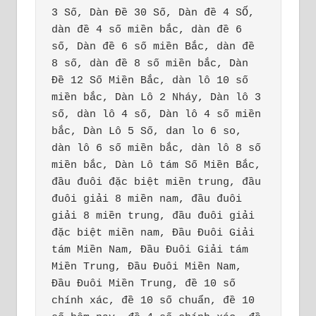
3 Số, Dàn Đề 30 Số, Dàn đề 4 SỐ, 
dàn đề 4 số miền bắc, dàn đề 6 
số, Dàn đề 6 số miền Bắc, dàn đề 
8 số, dàn đề 8 số miền bắc, Dàn 
Đề 12 Số Miền Bắc, dàn lô 10 số 
miền bắc, Dàn Lô 2 Nháy, Dàn lô 3 
số, dàn lô 4 số, Dàn lô 4 số miền 
bắc, Dàn Lô 5 Số, dan lo 6 so, 
dàn lô 6 số miền bắc, dàn lô 8 số 
miền bắc, Dàn Lô tám Số Miền Bắc, 
đầu đuôi đặc biệt miền trung, đầu 
đuôi giải 8 miền nam, đầu đuôi 
giải 8 miền trung, đầu đuôi giải 
đặc biệt miền nam, Đầu Đuôi Giải 
tám Miền Nam, Đầu Đuôi Giải tám 
Miền Trung, Đầu Đuôi Miền Nam, 
Đầu Đuôi Miền Trung, đề 10 số 
chính xác, đề 10 số chuẩn, đề 10 