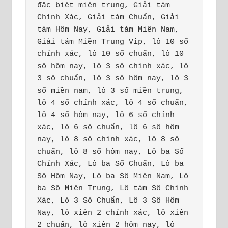
đặc biệt miền trung, Giải tám 
Chính Xác, Giải tám Chuẩn, Giải 
tám Hôm Nay, Giải tám Miền Nam, 
Giải tám Miền Trung Vip, lô 10 số 
chính xác, lô 10 số chuẩn, lô 10 
số hôm nay, lô 3 số chính xác, lô 
3 số chuẩn, lô 3 số hôm nay, lô 3 
số miền nam, lô 3 số miền trung, 
lô 4 số chính xác, lô 4 số chuẩn, 
lô 4 số hôm nay, lô 6 số chính 
xác, lô 6 số chuẩn, lô 6 số hôm 
nay, lô 8 số chính xác, lô 8 số 
chuẩn, lô 8 số hôm nay, Lô ba Số 
Chính Xác, Lô ba Số Chuẩn, Lô ba 
Số Hôm Nay, Lô ba Số Miền Nam, Lô 
ba Số Miền Trung, Lô tám Số Chính 
Xác, Lô 3 Số Chuẩn, Lô 3 Số Hôm 
Nay, lô xiên 2 chính xác, lô xiên 
2 chuẩn, lô xiên 2 hôm nay, lô 