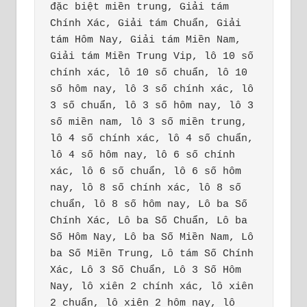
đặc biệt miền trung, Giải tám 
Chính Xác, Giải tám Chuẩn, Giải 
tám Hôm Nay, Giải tám Miền Nam, 
Giải tám Miền Trung Vip, lô 10 số 
chính xác, lô 10 số chuẩn, lô 10 
số hôm nay, lô 3 số chính xác, lô 
3 số chuẩn, lô 3 số hôm nay, lô 3 
số miền nam, lô 3 số miền trung, 
lô 4 số chính xác, lô 4 số chuẩn, 
lô 4 số hôm nay, lô 6 số chính 
xác, lô 6 số chuẩn, lô 6 số hôm 
nay, lô 8 số chính xác, lô 8 số 
chuẩn, lô 8 số hôm nay, Lô ba Số 
Chính Xác, Lô ba Số Chuẩn, Lô ba 
Số Hôm Nay, Lô ba Số Miền Nam, Lô 
ba Số Miền Trung, Lô tám Số Chính 
Xác, Lô 3 Số Chuẩn, Lô 3 Số Hôm 
Nay, lô xiên 2 chính xác, lô xiên 
2 chuẩn, lô xiên 2 hôm nay, lô 