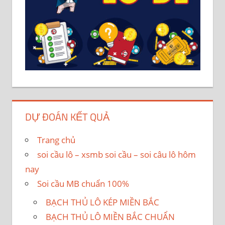
DỰ ĐOÁN KẾT QUẢ
Trang chủ
soi cầu lô – xsmb soi cầu – soi câu lô hôm
nay
Soi cầu MB chuẩn 100%
BẠCH THỦ LÔ KÉP MIỀN BẮC
BẠCH THỦ LÔ MIỀN BẮC CHUẨN