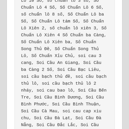
Lô 10 Số, số chuẩn lô 3 số, Số 
Chuẩn Lô 4 Số, Số Chuẩn Lô 6 Số, 
số chuẩn lô 8 số, Số Chuẩn Lô ba 
Số, Số Chuẩn Lô tám Số, Số Chuẩn 
Lô Xiên 2, số chuẩn lô xiên 3, Số 
Chuẩn Lô Xiên 4 Số Chuẩn ba Càng, 
Số Chuẩn Lô Xiên ba, Số Chuẩn 
Song Thủ Đề, Số Chuẩn Song Thủ 
Lô, Số Chuẩn Xỉu Chủ, soi cau 3 
cang, Soi Cầu An Giang, Soi Cầu 
ba Càng 2 Số, Soi Cầu Bạc Liêu, 
soi cầu bạch thủ đề, soi cầu bạch 
thủ lô, soi cầu bạch thủ lô 2 
nháy, soi cau bao lô, Soi Cầu Bến 
Tre, Soi Cầu Bình Dương, Soi Cầu 
Bình Phước, Soi Cầu Bình Thuận, 
Soi Cầu Cà Mau, soi cau cap xiu 
chu, Soi Cầu Đà Lạt, Soi Cầu Đà 
Nẵng, Soi Cầu Đắc Lắc, Soi Cầu 