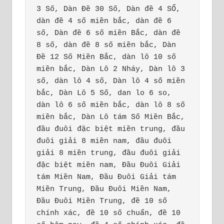
3 Số, Dàn Đề 30 Số, Dàn đề 4 SỐ, 
dàn đề 4 số miền bắc, dàn đề 6 
số, Dàn đề 6 số miền Bắc, dàn đề 
8 số, dàn đề 8 số miền bắc, Dàn 
Đề 12 Số Miền Bắc, dàn lô 10 số 
miền bắc, Dàn Lô 2 Nháy, Dàn lô 3 
số, dàn lô 4 số, Dàn lô 4 số miền 
bắc, Dàn Lô 5 Số, dan lo 6 so, 
dàn lô 6 số miền bắc, dàn lô 8 số 
miền bắc, Dàn Lô tám Số Miền Bắc, 
đầu đuôi đặc biệt miền trung, đầu 
đuôi giải 8 miền nam, đầu đuôi 
giải 8 miền trung, đầu đuôi giải 
đặc biệt miền nam, Đầu Đuôi Giải 
tám Miền Nam, Đầu Đuôi Giải tám 
Miền Trung, Đầu Đuôi Miền Nam, 
Đầu Đuôi Miền Trung, đề 10 số 
chính xác, đề 10 số chuẩn, đề 10 