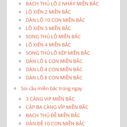
BẠCH THỦ LÔ 2 NHÁY MIỀN BẮC
LÔ XIÊN 2 MIỀN BẮC
DÀN LÔ 10 CON MIỀN BẮC
LÔ XIÊN 3 MIỀN BẮC
SONG THỦ LÔ MIỀN BẮC
LÔ XIÊN 4 MIỀN BẮC
SONG THỦ LÔ KÉP MIỀN BẮC
DÀN LÔ 6 CON MIỀN BẮC
DÀN LÔ 4 CON MIỀN BẮC
DÀN LÔ 8 CON MIỀN BẮC
Soi cầu miền bắc trúng ngay
3 CÀNG VIP MIỀN BẮC
CẶP BA CÀNG VÍP MIỀN BẮC
BẠCH THỦ ĐỀ MIỀN BẮC
DÀN ĐỀ 10 CON MIỀN BẮC