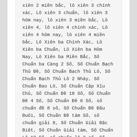
xiên 2 miền bắc, lô xiên 3 chính 
xác, Lô xiên 3 chuẩn, lô xiên 3 
hôm nay, lô xiên 3 miền bắc, Lô 
xiên 4, lô xiên 4 chính xác, Lô 
xiên 4 hôm nay, lô xiên 4 miền 
bắc, Lô Xiên ba Chính Xác, Lô 
Xiên ba Chuẩn, Lô Xiên ba Hôm 
Nay, Lô Xiên ba Miền Bắc, Số 
Chuẩn ba Càng 2 Số, Số Chuẩn Bạch 
Thủ Đề, Số Chuẩn Bạch Thủ Lô, Số 
Chuẩn Bạch Thủ Lô 2 Nháy, Số 
Chuẩn Bao Lô, Số Chuẩn Cặp Xỉu 
Chủ, Số Chuẩn Đề 10 Số, Số Chuẩn 
Đề 4 Số, Số Chuẩn Đề 6 Số, số 
chuẩn đề 8 số, Số Chuẩn Đề Đầu 
Đuôi, Số Chuẩn Đề tám Số, số 
chuẩn giải 8, Số Chuẩn Giải Đặc 
Biệt, Số Chuẩn Giải tám, Số Chuẩn 