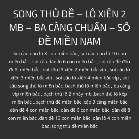
Skip
SONG THỦ ĐỀ – LÔ XIÊN 2
to
content
MB – BA CÀNG CHUẨN – SỐ
ĐỀ MIỀN NAM
Soi cầu dàn lô 8 con miền bắc , soi cầu dàn lô 10 con
miền bắc , soi cầu dàn lô 6 con miền bắc , soi cầu đề đầu
đuôi miền bắc , soi cầu lô xiên 2 miền bắc víp , soi cầu lô
xiên 3 miền bắc víp , soi cầu lô xiên 4 miền bắc víp , soi
cầu song thủ lô miền bắc, bạch thủ lô miền bắc , ba càng
vip miền bắc , bạch thủ lô 2 nháy mb ,bạch thủ lô kép
miền bắc ,,bạch thủ đề miền bắc ,cặp 3 càng miền bắc
,dàn đề 4 con miền bắc ,dàn đề 6 con miền bắc ,dàn đề 8
con miền bắc ,dàn đề 10 con miền bắc ,dàn lô 4 con miền
bắc ,song thủ đề miền bắc