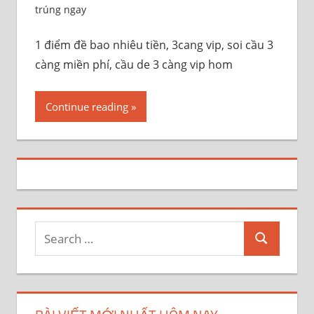
trúng ngay
1 điểm đề bao nhiêu tiền, 3cang vip, soi cầu 3
càng miền phí, cầu de 3 càng vip hom
Continue reading
Search
Search
for: