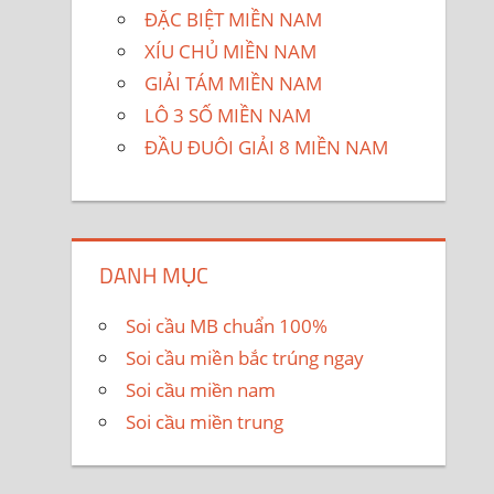
ĐẶC BIỆT MIỀN NAM
XÍU CHỦ MIỀN NAM
GIẢI TÁM MIỀN NAM
LÔ 3 SỐ MIỀN NAM
ĐẦU ĐUÔI GIẢI 8 MIỀN NAM
DANH MỤC
Soi cầu MB chuẩn 100%
Soi cầu miền bắc trúng ngay
Soi cầu miền nam
Soi cầu miền trung