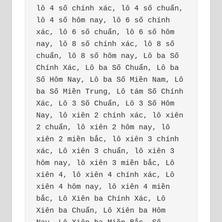
lô 4 số chính xác, lô 4 số chuẩn, 
lô 4 số hôm nay, lô 6 số chính 
xác, lô 6 số chuẩn, lô 6 số hôm 
nay, lô 8 số chính xác, lô 8 số 
chuẩn, lô 8 số hôm nay, Lô ba Số 
Chính Xác, Lô ba Số Chuẩn, Lô ba 
Số Hôm Nay, Lô ba Số Miền Nam, Lô 
ba Số Miền Trung, Lô tám Số Chính 
Xác, Lô 3 Số Chuẩn, Lô 3 Số Hôm 
Nay, lô xiên 2 chính xác, lô xiên 
2 chuẩn, lô xiên 2 hôm nay, lô 
xiên 2 miền bắc, lô xiên 3 chính 
xác, Lô xiên 3 chuẩn, lô xiên 3 
hôm nay, lô xiên 3 miền bắc, Lô 
xiên 4, lô xiên 4 chính xác, Lô 
xiên 4 hôm nay, lô xiên 4 miền 
bắc, Lô Xiên ba Chính Xác, Lô 
Xiên ba Chuẩn, Lô Xiên ba Hôm 