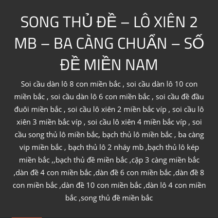
Skip
SONG THỦ ĐỀ – LÔ XIÊN 2
to
content
MB – BA CÀNG CHUẨN – SỐ
ĐỀ MIỀN NAM
Soi cầu dàn lô 8 con miền bắc , soi cầu dàn lô 10 con
miền bắc , soi cầu dàn lô 6 con miền bắc , soi cầu đề đầu
đuôi miền bắc , soi cầu lô xiên 2 miền bắc víp , soi cầu lô
xiên 3 miền bắc víp , soi cầu lô xiên 4 miền bắc víp , soi
cầu song thủ lô miền bắc, bạch thủ lô miền bắc , ba càng
vip miền bắc , bạch thủ lô 2 nháy mb ,bạch thủ lô kép
miền bắc ,,bạch thủ đề miền bắc ,cặp 3 càng miền bắc
,dàn đề 4 con miền bắc ,dàn đề 6 con miền bắc ,dàn đề 8
con miền bắc ,dàn đề 10 con miền bắc ,dàn lô 4 con miền
bắc ,song thủ đề miền bắc