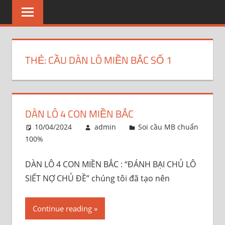
THẺ:
CẦU DÀN LÔ MIỀN BẮC SỐ 1
DÀN LÔ 4 CON MIỀN BẮC
10/04/2024
admin
Soi cầu MB chuẩn
100%
DÀN LÔ 4 CON MIỀN BẮC : “ĐÁNH BẠI CHỦ LÔ
SIẾT NỢ CHỦ ĐỀ” chúng tôi đã tạo nên
Continue reading