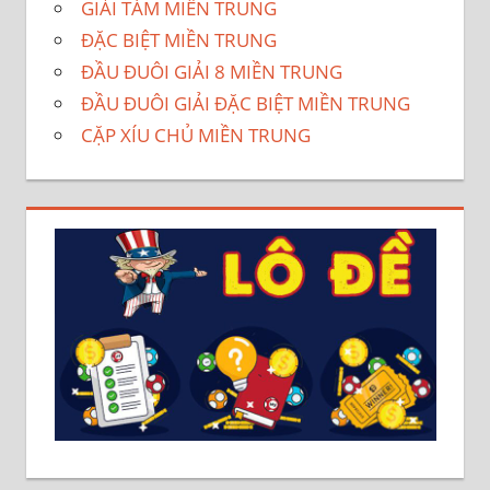
GIẢI TÁM MIỀN TRUNG
ĐẶC BIỆT MIỀN TRUNG
ĐẦU ĐUÔI GIẢI 8 MIỀN TRUNG
ĐẦU ĐUÔI GIẢI ĐẶC BIỆT MIỀN TRUNG
CẶP XÍU CHỦ MIỀN TRUNG