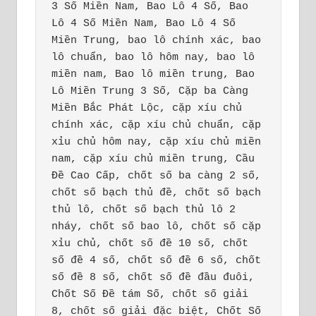
3 Số Miền Nam, Bao Lô 4 Số, Bao 
Lô 4 Số Miền Nam, Bao Lô 4 Số 
Miền Trung, bao lô chính xác, bao 
lô chuẩn, bao lô hôm nay, bao lô 
miền nam, Bao lô miền trung, Bao 
Lô Miền Trung 3 Số, Cặp ba Càng 
Miền Bắc Phát Lộc, cặp xíu chủ 
chính xác, cặp xíu chủ chuẩn, cặp 
xỉu chủ hôm nay, cặp xíu chủ miền 
nam, cặp xíu chủ miền trung, Cầu 
Đề Cao Cấp, chốt số ba càng 2 số, 
chốt số bạch thủ đề, chốt số bạch 
thủ lô, chốt số bạch thủ lô 2 
nháy, chốt số bao lô, chốt số cặp 
xỉu chủ, chốt số đề 10 số, chốt 
số đề 4 số, chốt số đề 6 số, chốt 
số đề 8 số, chốt số đề đầu đuôi, 
Chốt Số Đề tám Số, chốt số giải 
8, chốt số giải đặc biệt, Chốt Số 