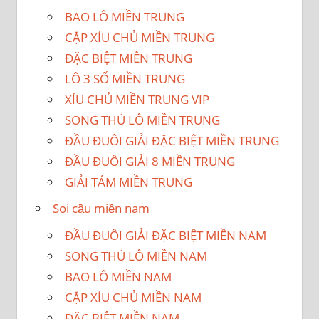
BAO LÔ MIỀN TRUNG
CẶP XÍU CHỦ MIỀN TRUNG
ĐẶC BIỆT MIỀN TRUNG
LÔ 3 SỐ MIỀN TRUNG
XÍU CHỦ MIỀN TRUNG VIP
SONG THỦ LÔ MIỀN TRUNG
ĐẦU ĐUÔI GIẢI ĐẶC BIỆT MIỀN TRUNG
ĐẦU ĐUÔI GIẢI 8 MIỀN TRUNG
GIẢI TÁM MIỀN TRUNG
Soi cầu miền nam
ĐẦU ĐUÔI GIẢI ĐẶC BIỆT MIỀN NAM
SONG THỦ LÔ MIỀN NAM
BAO LÔ MIỀN NAM
CẶP XÍU CHỦ MIỀN NAM
ĐẶC BIỆT MIỀN NAM