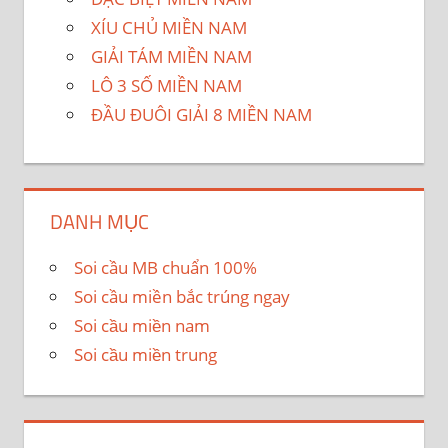
XÍU CHỦ MIỀN NAM
GIẢI TÁM MIỀN NAM
LÔ 3 SỐ MIỀN NAM
ĐẦU ĐUÔI GIẢI 8 MIỀN NAM
DANH MỤC
Soi cầu MB chuẩn 100%
Soi cầu miền bắc trúng ngay
Soi cầu miền nam
Soi cầu miền trung