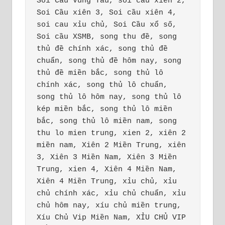
Soi Cầu Vũng Tàu, soi cầu xiên 2, 
Soi Cầu xiên 3, Soi cầu xiên 4, 
soi cau xỉu chủ, Soi Cầu xổ số, 
Soi cầu XSMB, song thu đề, song 
thủ đề chính xác, song thủ đề 
chuẩn, song thủ đề hôm nay, song 
thủ đề miền bắc, song thủ lô 
chính xác, song thủ lô chuẩn, 
song thủ lô hôm nay, song thủ lô 
kép miền bắc, song thủ lô miền 
bắc, song thủ lô miền nam, song 
thu lo mien trung, xien 2, xiên 2 
miền nam, Xiên 2 Miền Trung, xiên 
3, Xiên 3 Miền Nam, Xiên 3 Miền 
Trung, xien 4, Xiên 4 Miền Nam, 
Xiên 4 Miền Trung, xỉu chủ, xỉu 
chủ chính xác, xỉu chủ chuẩn, xỉu 
chủ hôm nay, xíu chủ miền trung, 
Xíu Chủ Vip Miền Nam, XỈU CHỦ VIP 