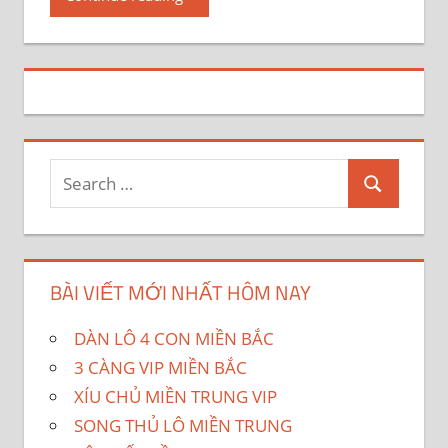
Search
Search
for:
BÀI VIẾT MỚI NHẤT HÔM NAY
DÀN LÔ 4 CON MIỀN BẮC
3 CÀNG VIP MIỀN BẮC
XÍU CHỦ MIỀN TRUNG VIP
SONG THỦ LÔ MIỀN TRUNG