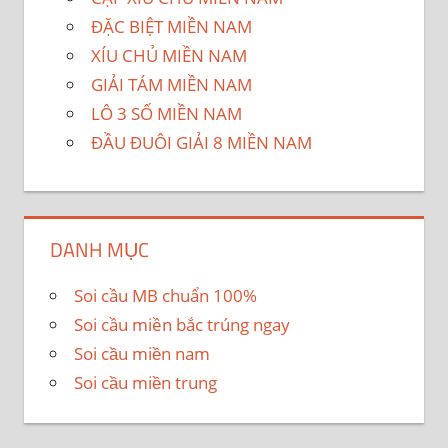
ĐẶC BIỆT MIỀN NAM
XÍU CHỦ MIỀN NAM
GIẢI TÁM MIỀN NAM
LÔ 3 SỐ MIỀN NAM
ĐẦU ĐUÔI GIẢI 8 MIỀN NAM
DANH MỤC
Soi cầu MB chuẩn 100%
Soi cầu miền bắc trúng ngay
Soi cầu miền nam
Soi cầu miền trung