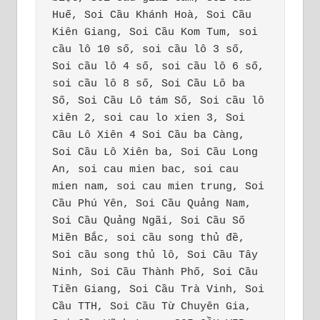
Huế, Soi Cầu Khánh Hoà, Soi Cầu 
Kiên Giang, Soi Cầu Kom Tum, soi 
cầu lô 10 số, soi cầu lô 3 số, 
Soi cầu lô 4 số, soi cầu lô 6 số, 
soi cầu lô 8 số, Soi Cầu Lô ba 
Số, Soi Cầu Lô tám Số, Soi cầu lô 
xiên 2, soi cau lo xien 3, Soi 
Cầu Lô Xiên 4 Soi Cầu ba Càng, 
Soi Cầu Lô Xiên ba, Soi Cầu Long 
An, soi cau mien bac, soi cau 
mien nam, soi cau mien trung, Soi 
Cầu Phú Yên, Soi Cầu Quảng Nam, 
Soi Cầu Quảng Ngãi, Soi Cầu Số 
Miền Bắc, soi cầu song thủ đề, 
Soi cầu song thủ lô, Soi Cầu Tây 
Ninh, Soi Cầu Thành Phố, Soi Cầu 
Tiền Giang, Soi Cầu Trà Vinh, Soi 
Cầu TTH, Soi Cầu Từ Chuyên Gia, 