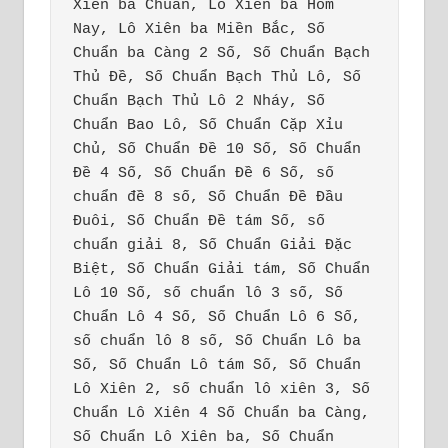
Xiên ba Chuẩn, Lô Xiên ba Hôm 
Nay, Lô Xiên ba Miền Bắc, Số 
Chuẩn ba Càng 2 Số, Số Chuẩn Bạch 
Thủ Đề, Số Chuẩn Bạch Thủ Lô, Số 
Chuẩn Bạch Thủ Lô 2 Nháy, Số 
Chuẩn Bao Lô, Số Chuẩn Cặp Xỉu 
Chủ, Số Chuẩn Đề 10 Số, Số Chuẩn 
Đề 4 Số, Số Chuẩn Đề 6 Số, số 
chuẩn đề 8 số, Số Chuẩn Đề Đầu 
Đuôi, Số Chuẩn Đề tám Số, số 
chuẩn giải 8, Số Chuẩn Giải Đặc 
Biệt, Số Chuẩn Giải tám, Số Chuẩn 
Lô 10 Số, số chuẩn lô 3 số, Số 
Chuẩn Lô 4 Số, Số Chuẩn Lô 6 Số, 
số chuẩn lô 8 số, Số Chuẩn Lô ba 
Số, Số Chuẩn Lô tám Số, Số Chuẩn 
Lô Xiên 2, số chuẩn lô xiên 3, Số 
Chuẩn Lô Xiên 4 Số Chuẩn ba Càng, 
Số Chuẩn Lô Xiên ba, Số Chuẩn 