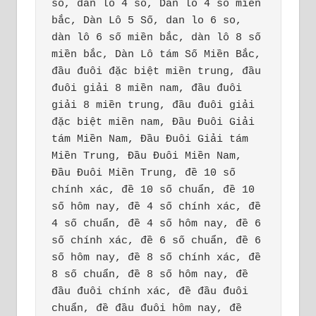
số, dàn lô 4 số, Dàn lô 4 số miền 
bắc, Dàn Lô 5 Số, dan lo 6 so, 
dàn lô 6 số miền bắc, dàn lô 8 số 
miền bắc, Dàn Lô tám Số Miền Bắc, 
đầu đuôi đặc biệt miền trung, đầu 
đuôi giải 8 miền nam, đầu đuôi 
giải 8 miền trung, đầu đuôi giải 
đặc biệt miền nam, Đầu Đuôi Giải 
tám Miền Nam, Đầu Đuôi Giải tám 
Miền Trung, Đầu Đuôi Miền Nam, 
Đầu Đuôi Miền Trung, đề 10 số 
chính xác, đề 10 số chuẩn, đề 10 
số hôm nay, đề 4 số chính xác, đề 
4 số chuẩn, đề 4 số hôm nay, đề 6 
số chính xác, đề 6 số chuẩn, đề 6 
số hôm nay, đề 8 số chính xác, đề 
8 số chuẩn, đề 8 số hôm nay, đề 
đầu đuôi chính xác, đề đầu đuôi 
chuẩn, đề đầu đuôi hôm nay, đề 