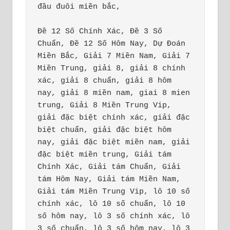
đầu đuôi miền bắc,

Đề 12 Số Chính Xác, Đề 3 Số 
Chuẩn, Đề 12 Số Hôm Nay, Dự Đoán 
Miền Bắc, Giải 7 Miền Nam, Giải 7 
Miền Trung, giải 8, giải 8 chính 
xác, giải 8 chuẩn, giải 8 hôm 
nay, giải 8 miền nam, giai 8 mien 
trung, Giải 8 Miền Trung Vip, 
giải đặc biệt chính xác, giải đặc 
biệt chuẩn, giải đặc biệt hôm 
nay, giải đặc biệt miền nam, giải 
đặc biệt miền trung, Giải tám 
Chính Xác, Giải tám Chuẩn, Giải 
tám Hôm Nay, Giải tám Miền Nam, 
Giải tám Miền Trung Vip, lô 10 số 
chính xác, lô 10 số chuẩn, lô 10 
số hôm nay, lô 3 số chính xác, lô 
3 số chuẩn, lô 3 số hôm nay, lô 3 