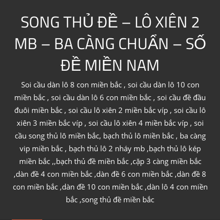
Skip
SONG THỦ ĐỀ – LÔ XIÊN 2
to
content
MB – BA CÀNG CHUẨN – SỐ
ĐỀ MIỀN NAM
Soi cầu dàn lô 8 con miền bắc , soi cầu dàn lô 10 con
miền bắc , soi cầu dàn lô 6 con miền bắc , soi cầu đề đầu
đuôi miền bắc , soi cầu lô xiên 2 miền bắc víp , soi cầu lô
xiên 3 miền bắc víp , soi cầu lô xiên 4 miền bắc víp , soi
cầu song thủ lô miền bắc, bạch thủ lô miền bắc , ba càng
vip miền bắc , bạch thủ lô 2 nháy mb ,bạch thủ lô kép
miền bắc ,,bạch thủ đề miền bắc ,cặp 3 càng miền bắc
,dàn đề 4 con miền bắc ,dàn đề 6 con miền bắc ,dàn đề 8
con miền bắc ,dàn đề 10 con miền bắc ,dàn lô 4 con miền
bắc ,song thủ đề miền bắc