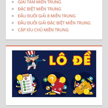
GIẢI TÁM MIỀN TRUNG
ĐẶC BIỆT MIỀN TRUNG
ĐẦU ĐUÔI GIẢI 8 MIỀN TRUNG
ĐẦU ĐUÔI GIẢI ĐẶC BIỆT MIỀN TRUNG
CẶP XÍU CHỦ MIỀN TRUNG