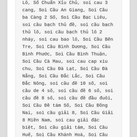
Lô, Số Chuẩn Xỉu Chủ, soi cau 3 
cang, Soi Cầu An Giang, Soi Cầu 
ba Càng 2 Số, Soi Cầu Bạc Liêu, 
soi cầu bạch thủ đề, soi cầu bạch 
thủ lô, soi cầu bạch thủ lô 2 
nháy, soi cau bao lô, Soi Cầu Bến 
Tre, Soi Cầu Bình Dương, Soi Cầu 
Bình Phước, Soi Cầu Bình Thuận, 
Soi Cầu Cà Mau, soi cau cap xiu 
chu, Soi Cầu Đà Lạt, Soi Cầu Đà 
Nẵng, Soi Cầu Đắc Lắc, Soi Cầu 
Đắc Nông, soi cầu đề 10 số, soi 
cầu de 4 số, soi cầu đề 6 số, soi 
cầu đề 8 số, soi cầu đề đầu đuôi, 
Soi Cầu Đề tám Số, Soi Cầu Đồng 
Nai, soi cầu giải 8, Soi Cầu Giải 
8 Miền Nam, soi cau giải đặc 
biệt, Soi cầu giải tám, Soi Cầu 
Huế, Soi Cầu Khánh Hoà, Soi Cầu 