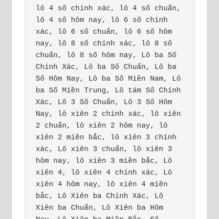
lô 4 số chính xác, lô 4 số chuẩn, 
lô 4 số hôm nay, lô 6 số chính 
xác, lô 6 số chuẩn, lô 6 số hôm 
nay, lô 8 số chính xác, lô 8 số 
chuẩn, lô 8 số hôm nay, Lô ba Số 
Chính Xác, Lô ba Số Chuẩn, Lô ba 
Số Hôm Nay, Lô ba Số Miền Nam, Lô 
ba Số Miền Trung, Lô tám Số Chính 
Xác, Lô 3 Số Chuẩn, Lô 3 Số Hôm 
Nay, lô xiên 2 chính xác, lô xiên 
2 chuẩn, lô xiên 2 hôm nay, lô 
xiên 2 miền bắc, lô xiên 3 chính 
xác, Lô xiên 3 chuẩn, lô xiên 3 
hôm nay, lô xiên 3 miền bắc, Lô 
xiên 4, lô xiên 4 chính xác, Lô 
xiên 4 hôm nay, lô xiên 4 miền 
bắc, Lô Xiên ba Chính Xác, Lô 
Xiên ba Chuẩn, Lô Xiên ba Hôm 