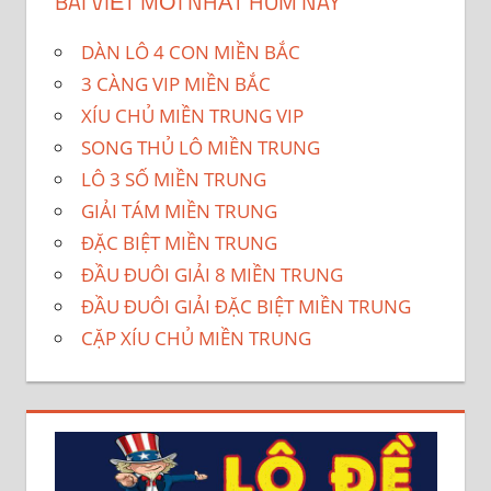
BÀI VIẾT MỚI NHẤT HÔM NAY
DÀN LÔ 4 CON MIỀN BẮC
3 CÀNG VIP MIỀN BẮC
XÍU CHỦ MIỀN TRUNG VIP
SONG THỦ LÔ MIỀN TRUNG
LÔ 3 SỐ MIỀN TRUNG
GIẢI TÁM MIỀN TRUNG
ĐẶC BIỆT MIỀN TRUNG
ĐẦU ĐUÔI GIẢI 8 MIỀN TRUNG
ĐẦU ĐUÔI GIẢI ĐẶC BIỆT MIỀN TRUNG
CẶP XÍU CHỦ MIỀN TRUNG