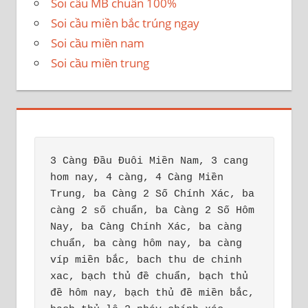
Soi cầu MB chuẩn 100%
Soi cầu miền bắc trúng ngay
Soi cầu miền nam
Soi cầu miền trung
3 Càng Đầu Đuôi Miền Nam, 3 cang 
hom nay, 4 càng, 4 Càng Miền 
Trung, ba Càng 2 Số Chính Xác, ba 
càng 2 số chuẩn, ba Càng 2 Số Hôm 
Nay, ba Càng Chính Xác, ba càng 
chuẩn, ba càng hôm nay, ba càng 
víp miền bắc, bach thu de chinh 
xac, bạch thủ đề chuẩn, bạch thủ 
đề hôm nay, bạch thủ đề miền bắc, 