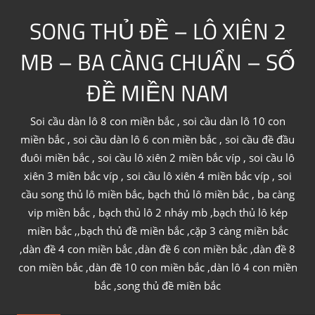
Skip
SONG THỦ ĐỀ – LÔ XIÊN 2
to
content
MB – BA CÀNG CHUẨN – SỐ
ĐỀ MIỀN NAM
Soi cầu dàn lô 8 con miền bắc , soi cầu dàn lô 10 con
miền bắc , soi cầu dàn lô 6 con miền bắc , soi cầu đề đầu
đuôi miền bắc , soi cầu lô xiên 2 miền bắc víp , soi cầu lô
xiên 3 miền bắc víp , soi cầu lô xiên 4 miền bắc víp , soi
cầu song thủ lô miền bắc, bạch thủ lô miền bắc , ba càng
vip miền bắc , bạch thủ lô 2 nháy mb ,bạch thủ lô kép
miền bắc ,,bạch thủ đề miền bắc ,cặp 3 càng miền bắc
,dàn đề 4 con miền bắc ,dàn đề 6 con miền bắc ,dàn đề 8
con miền bắc ,dàn đề 10 con miền bắc ,dàn lô 4 con miền
bắc ,song thủ đề miền bắc