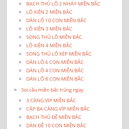
BẠCH THỦ LÔ 2 NHÁY MIỀN BẮC
LÔ XIÊN 2 MIỀN BẮC
DÀN LÔ 10 CON MIỀN BẮC
LÔ XIÊN 3 MIỀN BẮC
SONG THỦ LÔ MIỀN BẮC
LÔ XIÊN 4 MIỀN BẮC
SONG THỦ LÔ KÉP MIỀN BẮC
DÀN LÔ 6 CON MIỀN BẮC
DÀN LÔ 4 CON MIỀN BẮC
DÀN LÔ 8 CON MIỀN BẮC
Soi cầu miền bắc trúng ngay
3 CÀNG VIP MIỀN BẮC
CẶP BA CÀNG VÍP MIỀN BẮC
BẠCH THỦ ĐỀ MIỀN BẮC
DÀN ĐỀ 10 CON MIỀN BẮC