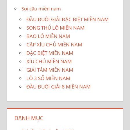
Soi cầu miền nam
ĐẦU ĐUÔI GIẢI ĐẶC BIỆT MIỀN NAM
SONG THỦ LÔ MIỀN NAM
BAO LÔ MIỀN NAM
CẶP XÍU CHỦ MIỀN NAM
ĐẶC BIỆT MIỀN NAM
XÍU CHỦ MIỀN NAM
GIẢI TÁM MIỀN NAM
LÔ 3 SỐ MIỀN NAM
ĐẦU ĐUÔI GIẢI 8 MIỀN NAM
DANH MỤC