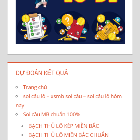
DỰ ĐOÁN KẾT QUẢ
Trang chủ
soi cầu lô – xsmb soi cầu – soi câu lô hôm
nay
Soi cầu MB chuẩn 100%
BẠCH THỦ LÔ KÉP MIỀN BẮC
BẠCH THỦ LÔ MIỀN BẮC CHUẨN