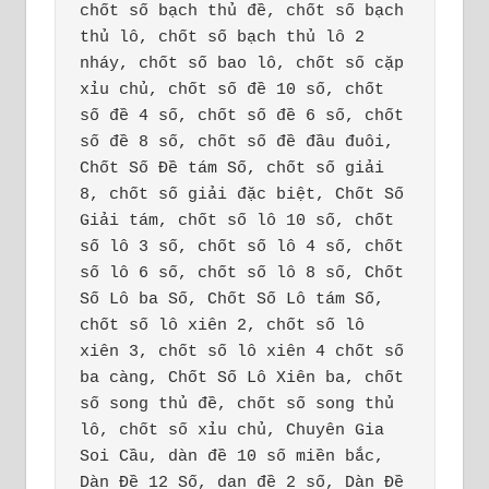
chốt số bạch thủ đề, chốt số bạch 
thủ lô, chốt số bạch thủ lô 2 
nháy, chốt số bao lô, chốt số cặp 
xỉu chủ, chốt số đề 10 số, chốt 
số đề 4 số, chốt số đề 6 số, chốt 
số đề 8 số, chốt số đề đầu đuôi, 
Chốt Số Đề tám Số, chốt số giải 
8, chốt số giải đặc biệt, Chốt Số 
Giải tám, chốt số lô 10 số, chốt 
số lô 3 số, chốt số lô 4 số, chốt 
số lô 6 số, chốt số lô 8 số, Chốt 
Số Lô ba Số, Chốt Số Lô tám Số, 
chốt số lô xiên 2, chốt số lô 
xiên 3, chốt số lô xiên 4 chốt số 
ba càng, Chốt Số Lô Xiên ba, chốt 
số song thủ đề, chốt số song thủ 
lô, chốt số xỉu chủ, Chuyên Gia 
Soi Cầu, dàn đề 10 số miền bắc, 
Dàn Đề 12 Số, dan đề 2 số, Dàn Đề 