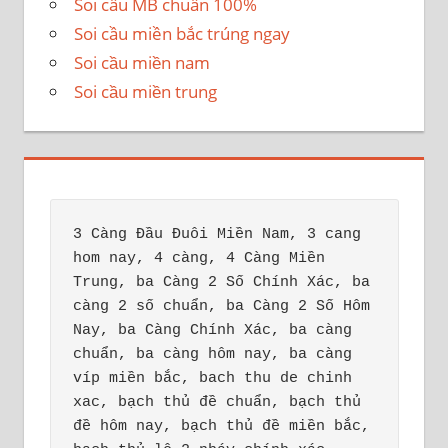
Soi cầu MB chuẩn 100%
Soi cầu miền bắc trúng ngay
Soi cầu miền nam
Soi cầu miền trung
3 Càng Đầu Đuôi Miền Nam, 3 cang 
hom nay, 4 càng, 4 Càng Miền 
Trung, ba Càng 2 Số Chính Xác, ba 
càng 2 số chuẩn, ba Càng 2 Số Hôm 
Nay, ba Càng Chính Xác, ba càng 
chuẩn, ba càng hôm nay, ba càng 
víp miền bắc, bach thu de chinh 
xac, bạch thủ đề chuẩn, bạch thủ 
đề hôm nay, bạch thủ đề miền bắc, 