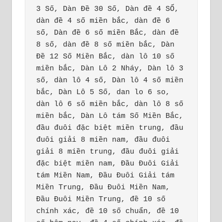
3 Số, Dàn Đề 30 Số, Dàn đề 4 SỐ, 
dàn đề 4 số miền bắc, dàn đề 6 
số, Dàn đề 6 số miền Bắc, dàn đề 
8 số, dàn đề 8 số miền bắc, Dàn 
Đề 12 Số Miền Bắc, dàn lô 10 số 
miền bắc, Dàn Lô 2 Nháy, Dàn lô 3 
số, dàn lô 4 số, Dàn lô 4 số miền 
bắc, Dàn Lô 5 Số, dan lo 6 so, 
dàn lô 6 số miền bắc, dàn lô 8 số 
miền bắc, Dàn Lô tám Số Miền Bắc, 
đầu đuôi đặc biệt miền trung, đầu 
đuôi giải 8 miền nam, đầu đuôi 
giải 8 miền trung, đầu đuôi giải 
đặc biệt miền nam, Đầu Đuôi Giải 
tám Miền Nam, Đầu Đuôi Giải tám 
Miền Trung, Đầu Đuôi Miền Nam, 
Đầu Đuôi Miền Trung, đề 10 số 
chính xác, đề 10 số chuẩn, đề 10 