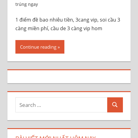
trúng ngay
1 điểm đề bao nhiêu tiền, 3cang vip, soi cầu 3
càng miền phí, cầu de 3 càng vip hom
Continue reading
Search
Search
for: