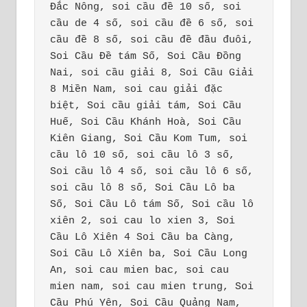
Đắc Nông, soi cầu đề 10 số, soi 
cầu de 4 số, soi cầu đề 6 số, soi 
cầu đề 8 số, soi cầu đề đầu đuôi, 
Soi Cầu Đề tám Số, Soi Cầu Đồng 
Nai, soi cầu giải 8, Soi Cầu Giải 
8 Miền Nam, soi cau giải đặc 
biệt, Soi cầu giải tám, Soi Cầu 
Huế, Soi Cầu Khánh Hoà, Soi Cầu 
Kiên Giang, Soi Cầu Kom Tum, soi 
cầu lô 10 số, soi cầu lô 3 số, 
Soi cầu lô 4 số, soi cầu lô 6 số, 
soi cầu lô 8 số, Soi Cầu Lô ba 
Số, Soi Cầu Lô tám Số, Soi cầu lô 
xiên 2, soi cau lo xien 3, Soi 
Cầu Lô Xiên 4 Soi Cầu ba Càng, 
Soi Cầu Lô Xiên ba, Soi Cầu Long 
An, soi cau mien bac, soi cau 
mien nam, soi cau mien trung, Soi 
Cầu Phú Yên, Soi Cầu Quảng Nam, 