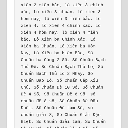
xiên 2 miền bắc, lô xiên 3 chính 
xác, Lô xiên 3 chuẩn, lô xiên 3 
hôm nay, lô xiên 3 miền bắc, Lô 
xiên 4, lô xiên 4 chính xác, Lô 
xiên 4 hôm nay, lô xiên 4 miền 
bắc, Lô Xiên ba Chính Xác, Lô 
Xiên ba Chuẩn, Lô Xiên ba Hôm 
Nay, Lô Xiên ba Miền Bắc, Số 
Chuẩn ba Càng 2 Số, Số Chuẩn Bạch 
Thủ Đề, Số Chuẩn Bạch Thủ Lô, Số 
Chuẩn Bạch Thủ Lô 2 Nháy, Số 
Chuẩn Bao Lô, Số Chuẩn Cặp Xỉu 
Chủ, Số Chuẩn Đề 10 Số, Số Chuẩn 
Đề 4 Số, Số Chuẩn Đề 6 Số, số 
chuẩn đề 8 số, Số Chuẩn Đề Đầu 
Đuôi, Số Chuẩn Đề tám Số, số 
chuẩn giải 8, Số Chuẩn Giải Đặc 
Biệt, Số Chuẩn Giải tám, Số Chuẩn 