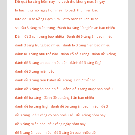
Kết quả ba càng hôm nay
lo bach thu khung max 3 ngay
lo bach thu mb ngay hom nay
lo bach thu mien bac
loto de 10 so Rồng Bạch Kim
lotto bach thu de 10 so
soi cầu 3 càng miền trung
Đánh ba càng 10 nghìn an bao nhiêu
Đánh đề 3 con trúng bao nhiêu
Đánh đề 5 càng ăn bao nhiêu
đánh 3 càng trúng bao nhiêu
đánh lô 3 càng 1 ăn bao nhiêu
đánh lô 3 càng như thế nào
đánh xổ số 3 càng
đánh đề 3 càng
đánh đề 3 càng an bao nhiêu tiền
đánh đề 3 càng là gì
đánh đề 3 càng miền bắc
đánh đề 3 càng trên kubet đề 3 càng là như thế nào
đánh đề 3 càng ăn bao nhiêu
đánh đề 3 càng được bao nhiêu
đánh đề ba càng
đánh đề ba càng 1 ăn bao nhiêu
đánh đề ba càng là gì
đánh đề ba càng ăn bao nhiêu
đề 3
đề 3 càng
đề 3 càng có bao nhiêu số
đề 3 càng hôm nay
đề 3 càng miền bắc
đề 3 càng ngày hôm nay
đề 3 càng ăn bao nhiêu
đề 3 càng ăn bao nhiêu tiền