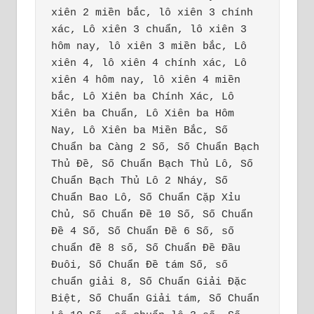
xiên 2 miền bắc, lô xiên 3 chính 
xác, Lô xiên 3 chuẩn, lô xiên 3 
hôm nay, lô xiên 3 miền bắc, Lô 
xiên 4, lô xiên 4 chính xác, Lô 
xiên 4 hôm nay, lô xiên 4 miền 
bắc, Lô Xiên ba Chính Xác, Lô 
Xiên ba Chuẩn, Lô Xiên ba Hôm 
Nay, Lô Xiên ba Miền Bắc, Số 
Chuẩn ba Càng 2 Số, Số Chuẩn Bạch 
Thủ Đề, Số Chuẩn Bạch Thủ Lô, Số 
Chuẩn Bạch Thủ Lô 2 Nháy, Số 
Chuẩn Bao Lô, Số Chuẩn Cặp Xỉu 
Chủ, Số Chuẩn Đề 10 Số, Số Chuẩn 
Đề 4 Số, Số Chuẩn Đề 6 Số, số 
chuẩn đề 8 số, Số Chuẩn Đề Đầu 
Đuôi, Số Chuẩn Đề tám Số, số 
chuẩn giải 8, Số Chuẩn Giải Đặc 
Biệt, Số Chuẩn Giải tám, Số Chuẩn 