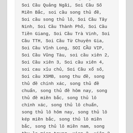
Soi Cầu Quảng Ngãi, Soi Cầu Số 
Miền Bắc, soi cầu song thủ đề, 
Soi cầu song thủ lô, Soi Cầu Tây 
Ninh, Soi Cầu Thành Phố, Soi Cầu 
Tiền Giang, Soi Cầu Trà Vinh, Soi 
Cầu TTH, Soi Cầu Từ Chuyên Gia, 
Soi Cầu Vĩnh Long, SOI CẦU VIP, 
Soi Cầu Vũng Tàu, soi cầu xiên 2, 
Soi Cầu xiên 3, Soi cầu xiên 4, 
soi cau xỉu chủ, Soi Cầu xổ số, 
Soi cầu XSMB, song thu đề, song 
thủ đề chính xác, song thủ đề 
chuẩn, song thủ đề hôm nay, song 
thủ đề miền bắc, song thủ lô 
chính xác, song thủ lô chuẩn, 
song thủ lô hôm nay, song thủ lô 
kép miền bắc, song thủ lô miền 
bắc, song thủ lô miền nam, song 