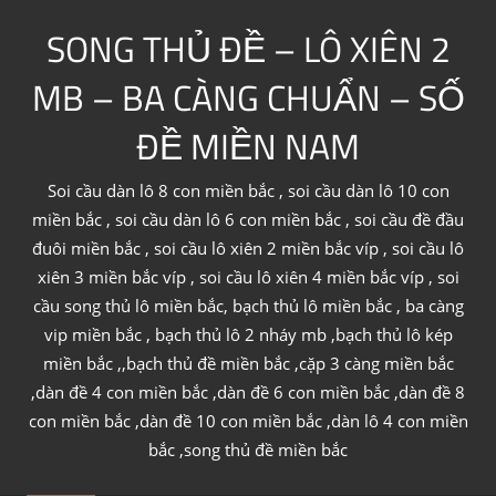
Skip
SONG THỦ ĐỀ – LÔ XIÊN 2
to
content
MB – BA CÀNG CHUẨN – SỐ
ĐỀ MIỀN NAM
Soi cầu dàn lô 8 con miền bắc , soi cầu dàn lô 10 con
miền bắc , soi cầu dàn lô 6 con miền bắc , soi cầu đề đầu
đuôi miền bắc , soi cầu lô xiên 2 miền bắc víp , soi cầu lô
xiên 3 miền bắc víp , soi cầu lô xiên 4 miền bắc víp , soi
cầu song thủ lô miền bắc, bạch thủ lô miền bắc , ba càng
vip miền bắc , bạch thủ lô 2 nháy mb ,bạch thủ lô kép
miền bắc ,,bạch thủ đề miền bắc ,cặp 3 càng miền bắc
,dàn đề 4 con miền bắc ,dàn đề 6 con miền bắc ,dàn đề 8
con miền bắc ,dàn đề 10 con miền bắc ,dàn lô 4 con miền
bắc ,song thủ đề miền bắc