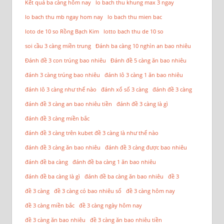
Kết quả ba càng hôm nay
lo bach thu khung max 3 ngay
lo bach thu mb ngay hom nay
lo bach thu mien bac
loto de 10 so Rồng Bạch Kim
lotto bach thu de 10 so
soi cầu 3 càng miền trung
Đánh ba càng 10 nghìn an bao nhiêu
Đánh đề 3 con trúng bao nhiêu
Đánh đề 5 càng ăn bao nhiêu
đánh 3 càng trúng bao nhiêu
đánh lô 3 càng 1 ăn bao nhiêu
đánh lô 3 càng như thế nào
đánh xổ số 3 càng
đánh đề 3 càng
đánh đề 3 càng an bao nhiêu tiền
đánh đề 3 càng là gì
đánh đề 3 càng miền bắc
đánh đề 3 càng trên kubet đề 3 càng là như thế nào
đánh đề 3 càng ăn bao nhiêu
đánh đề 3 càng được bao nhiêu
đánh đề ba càng
đánh đề ba càng 1 ăn bao nhiêu
đánh đề ba càng là gì
đánh đề ba càng ăn bao nhiêu
đề 3
đề 3 càng
đề 3 càng có bao nhiêu số
đề 3 càng hôm nay
đề 3 càng miền bắc
đề 3 càng ngày hôm nay
đề 3 càng ăn bao nhiêu
đề 3 càng ăn bao nhiêu tiền