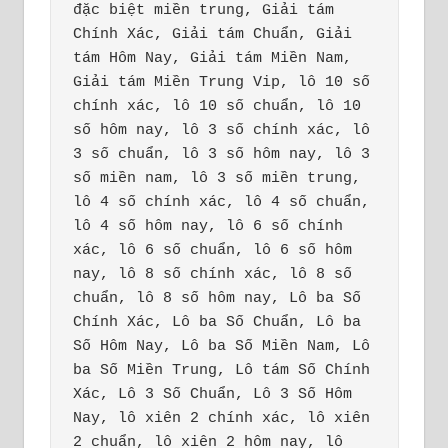
đặc biệt miền trung, Giải tám 
Chính Xác, Giải tám Chuẩn, Giải 
tám Hôm Nay, Giải tám Miền Nam, 
Giải tám Miền Trung Vip, lô 10 số 
chính xác, lô 10 số chuẩn, lô 10 
số hôm nay, lô 3 số chính xác, lô 
3 số chuẩn, lô 3 số hôm nay, lô 3 
số miền nam, lô 3 số miền trung, 
lô 4 số chính xác, lô 4 số chuẩn, 
lô 4 số hôm nay, lô 6 số chính 
xác, lô 6 số chuẩn, lô 6 số hôm 
nay, lô 8 số chính xác, lô 8 số 
chuẩn, lô 8 số hôm nay, Lô ba Số 
Chính Xác, Lô ba Số Chuẩn, Lô ba 
Số Hôm Nay, Lô ba Số Miền Nam, Lô 
ba Số Miền Trung, Lô tám Số Chính 
Xác, Lô 3 Số Chuẩn, Lô 3 Số Hôm 
Nay, lô xiên 2 chính xác, lô xiên 
2 chuẩn, lô xiên 2 hôm nay, lô 