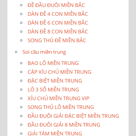
ĐỀ ĐẦU ĐUÔI MIỀN BẮC
DÀN ĐỀ 4 CON MIỀN BẮC
DÀN ĐỀ 6 CON MIỀN BẮC
DÀN ĐỀ 8 CON MIỀN BẮC
SONG THỦ ĐỀ MIỀN BẮC
Soi cầu miền trung
BAO LÔ MIỀN TRUNG
CẶP XÍU CHỦ MIỀN TRUNG
ĐẶC BIỆT MIỀN TRUNG
LÔ 3 SỐ MIỀN TRUNG
XÍU CHỦ MIỀN TRUNG VIP
SONG THỦ LÔ MIỀN TRUNG
ĐẦU ĐUÔI GIẢI ĐẶC BIỆT MIỀN TRUNG
ĐẦU ĐUÔI GIẢI 8 MIỀN TRUNG
GIẢI TÁM MIỀN TRUNG