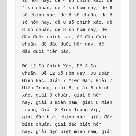
số hôm nay, đề 4 số chính xác, đề 
4 số chuẩn, đề 4 số hôm nay, đề 6 
số chính xác, đề 6 số chuẩn, đề 6 
số hôm nay, đề 8 số chính xác, đề 
8 số chuẩn, đề 8 số hôm nay, đề 
đầu đuôi chính xác, đề đầu đuôi 
chuẩn, đề đầu đuôi hôm nay, đề 
đầu đuôi miền bắc,

Đề 12 Số Chính Xác, Đề 3 Số 
Chuẩn, Đề 12 Số Hôm Nay, Dự Đoán 
Miền Bắc, Giải 7 Miền Nam, Giải 7 
Miền Trung, giải 8, giải 8 chính 
xác, giải 8 chuẩn, giải 8 hôm 
nay, giải 8 miền nam, giai 8 mien 
trung, Giải 8 Miền Trung Vip, 
giải đặc biệt chính xác, giải đặc 
biệt chuẩn, giải đặc biệt hôm 
nay, giải đặc biệt miền nam, giải 