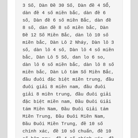
3 Số, Dàn Đề 30 Số, Dàn đề 4 SỐ, 
dàn đề 4 số miền bắc, dàn đề 6 
số, Dàn đề 6 số miền Bắc, dàn đề 
8 số, dàn đề 8 số miền bắc, Dàn 
Đề 12 Số Miền Bắc, dàn lô 10 số 
miền bắc, Dàn Lô 2 Nháy, Dàn lô 3 
số, dàn lô 4 số, Dàn lô 4 số miền 
bắc, Dàn Lô 5 Số, dan lo 6 so, 
dàn lô 6 số miền bắc, dàn lô 8 số 
miền bắc, Dàn Lô tám Số Miền Bắc, 
đầu đuôi đặc biệt miền trung, đầu 
đuôi giải 8 miền nam, đầu đuôi 
giải 8 miền trung, đầu đuôi giải 
đặc biệt miền nam, Đầu Đuôi Giải 
tám Miền Nam, Đầu Đuôi Giải tám 
Miền Trung, Đầu Đuôi Miền Nam, 
Đầu Đuôi Miền Trung, đề 10 số 
chính xác, đề 10 số chuẩn, đề 10 