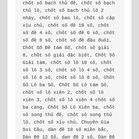
chốt số bạch thủ đề, chốt số bạch 
thủ lô, chốt số bạch thủ lô 2 
nháy, chốt số bao lô, chốt số cặp 
xỉu chủ, chốt số đề 10 số, chốt 
số đề 4 số, chốt số đề 6 số, chốt 
số đề 8 số, chốt số đề đầu đuôi, 
Chốt Số Đề tám Số, chốt số giải 
8, chốt số giải đặc biệt, Chốt Số 
Giải tám, chốt số lô 10 số, chốt 
số lô 3 số, chốt số lô 4 số, chốt 
số lô 6 số, chốt số lô 8 số, Chốt 
Số Lô ba Số, Chốt Số Lô tám Số, 
chốt số lô xiên 2, chốt số lô 
xiên 3, chốt số lô xiên 4 chốt số 
ba càng, Chốt Số Lô Xiên ba, chốt 
số song thủ đề, chốt số song thủ 
lô, chốt số xỉu chủ, Chuyên Gia 
Soi Cầu, dàn đề 10 số miền bắc, 
Dàn Đề 12 Số, dan đề 2 số, Dàn Đề 