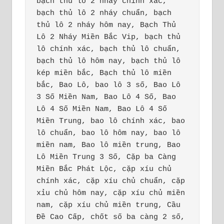
bạch thủ lô 2 nháy chính xác, 
bạch thủ lô 2 nháy chuẩn, bạch 
thủ lô 2 nháy hôm nay, Bạch Thủ 
Lô 2 Nháy Miền Bắc Vip, bạch thủ 
lô chính xác, bạch thủ lô chuẩn, 
bạch thủ lô hôm nay, bạch thủ lô 
kép miền bắc, Bạch thủ lô miền 
bắc, Bao Lô, bao lô 3 số, Bao Lô 
3 Số Miền Nam, Bao Lô 4 Số, Bao 
Lô 4 Số Miền Nam, Bao Lô 4 Số 
Miền Trung, bao lô chính xác, bao 
lô chuẩn, bao lô hôm nay, bao lô 
miền nam, Bao lô miền trung, Bao 
Lô Miền Trung 3 Số, Cặp ba Càng 
Miền Bắc Phát Lộc, cặp xíu chủ 
chính xác, cặp xíu chủ chuẩn, cặp 
xỉu chủ hôm nay, cặp xíu chủ miền 
nam, cặp xíu chủ miền trung, Cầu 
Đề Cao Cấp, chốt số ba càng 2 số, 