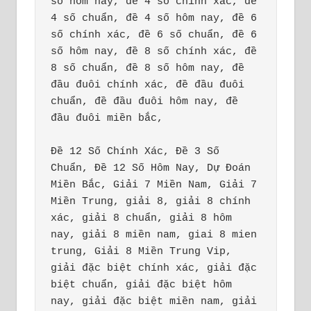
số hôm nay, đề 4 số chính xác, đề 
4 số chuẩn, đề 4 số hôm nay, đề 6 
số chính xác, đề 6 số chuẩn, đề 6 
số hôm nay, đề 8 số chính xác, đề 
8 số chuẩn, đề 8 số hôm nay, đề 
đầu đuôi chính xác, đề đầu đuôi 
chuẩn, đề đầu đuôi hôm nay, đề 
đầu đuôi miền bắc,

Đề 12 Số Chính Xác, Đề 3 Số 
Chuẩn, Đề 12 Số Hôm Nay, Dự Đoán 
Miền Bắc, Giải 7 Miền Nam, Giải 7 
Miền Trung, giải 8, giải 8 chính 
xác, giải 8 chuẩn, giải 8 hôm 
nay, giải 8 miền nam, giai 8 mien 
trung, Giải 8 Miền Trung Vip, 
giải đặc biệt chính xác, giải đặc 
biệt chuẩn, giải đặc biệt hôm 
nay, giải đặc biệt miền nam, giải 