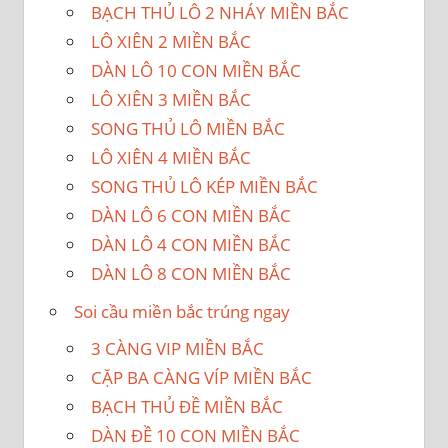
BẠCH THỦ LÔ 2 NHÁY MIỀN BẮC
LÔ XIÊN 2 MIỀN BẮC
DÀN LÔ 10 CON MIỀN BẮC
LÔ XIÊN 3 MIỀN BẮC
SONG THỦ LÔ MIỀN BẮC
LÔ XIÊN 4 MIỀN BẮC
SONG THỦ LÔ KÉP MIỀN BẮC
DÀN LÔ 6 CON MIỀN BẮC
DÀN LÔ 4 CON MIỀN BẮC
DÀN LÔ 8 CON MIỀN BẮC
Soi cầu miền bắc trúng ngay
3 CÀNG VIP MIỀN BẮC
CẶP BA CÀNG VÍP MIỀN BẮC
BẠCH THỦ ĐỀ MIỀN BẮC
DÀN ĐỀ 10 CON MIỀN BẮC