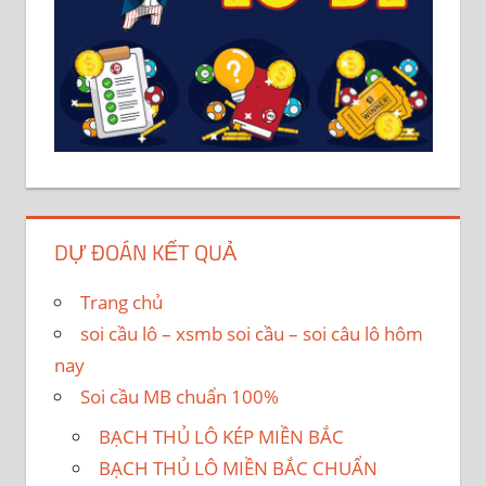
DỰ ĐOÁN KẾT QUẢ
Trang chủ
soi cầu lô – xsmb soi cầu – soi câu lô hôm
nay
Soi cầu MB chuẩn 100%
BẠCH THỦ LÔ KÉP MIỀN BẮC
BẠCH THỦ LÔ MIỀN BẮC CHUẨN