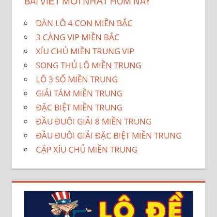
BÀI VIẾT MỚI NHẤT HÔM NAY
DÀN LÔ 4 CON MIỀN BẮC
3 CÀNG VIP MIỀN BẮC
XÍU CHỦ MIỀN TRUNG VIP
SONG THỦ LÔ MIỀN TRUNG
LÔ 3 SỐ MIỀN TRUNG
GIẢI TÁM MIỀN TRUNG
ĐẶC BIỆT MIỀN TRUNG
ĐẦU ĐUÔI GIẢI 8 MIỀN TRUNG
ĐẦU ĐUÔI GIẢI ĐẶC BIỆT MIỀN TRUNG
CẶP XÍU CHỦ MIỀN TRUNG