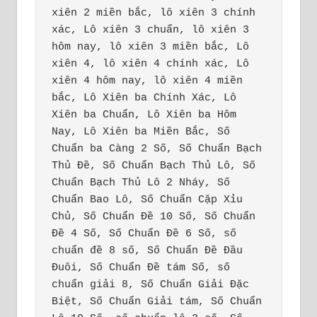
xiên 2 miền bắc, lô xiên 3 chính 
xác, Lô xiên 3 chuẩn, lô xiên 3 
hôm nay, lô xiên 3 miền bắc, Lô 
xiên 4, lô xiên 4 chính xác, Lô 
xiên 4 hôm nay, lô xiên 4 miền 
bắc, Lô Xiên ba Chính Xác, Lô 
Xiên ba Chuẩn, Lô Xiên ba Hôm 
Nay, Lô Xiên ba Miền Bắc, Số 
Chuẩn ba Càng 2 Số, Số Chuẩn Bạch 
Thủ Đề, Số Chuẩn Bạch Thủ Lô, Số 
Chuẩn Bạch Thủ Lô 2 Nháy, Số 
Chuẩn Bao Lô, Số Chuẩn Cặp Xỉu 
Chủ, Số Chuẩn Đề 10 Số, Số Chuẩn 
Đề 4 Số, Số Chuẩn Đề 6 Số, số 
chuẩn đề 8 số, Số Chuẩn Đề Đầu 
Đuôi, Số Chuẩn Đề tám Số, số 
chuẩn giải 8, Số Chuẩn Giải Đặc 
Biệt, Số Chuẩn Giải tám, Số Chuẩn 