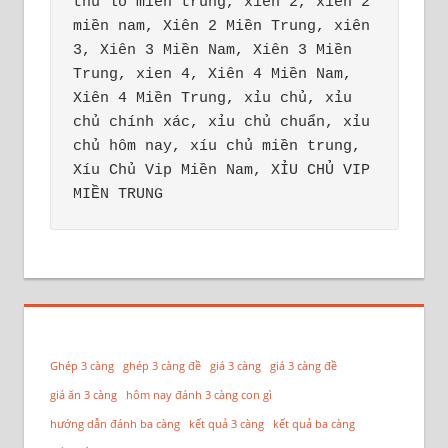
thu lo mien trung, xien 2, xiên 2 
miền nam, Xiên 2 Miền Trung, xiên 
3, Xiên 3 Miền Nam, Xiên 3 Miền 
Trung, xien 4, Xiên 4 Miền Nam, 
Xiên 4 Miền Trung, xỉu chủ, xỉu 
chủ chính xác, xỉu chủ chuẩn, xỉu 
chủ hôm nay, xíu chủ miền trung, 
Xíu Chủ Vip Miền Nam, XỈU CHỦ VIP 
MIỀN TRUNG
Ghép 3 càng
ghép 3 càng đề
giá 3 càng
giá 3 càng đề
giá ăn 3 càng
hôm nay đánh 3 càng con gì
hướng dẫn đánh ba càng
kết quả 3 càng
kết quả ba càng