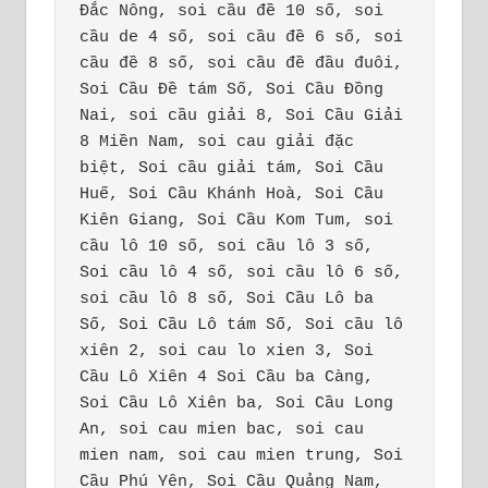
Đắc Nông, soi cầu đề 10 số, soi 
cầu de 4 số, soi cầu đề 6 số, soi 
cầu đề 8 số, soi cầu đề đầu đuôi, 
Soi Cầu Đề tám Số, Soi Cầu Đồng 
Nai, soi cầu giải 8, Soi Cầu Giải 
8 Miền Nam, soi cau giải đặc 
biệt, Soi cầu giải tám, Soi Cầu 
Huế, Soi Cầu Khánh Hoà, Soi Cầu 
Kiên Giang, Soi Cầu Kom Tum, soi 
cầu lô 10 số, soi cầu lô 3 số, 
Soi cầu lô 4 số, soi cầu lô 6 số, 
soi cầu lô 8 số, Soi Cầu Lô ba 
Số, Soi Cầu Lô tám Số, Soi cầu lô 
xiên 2, soi cau lo xien 3, Soi 
Cầu Lô Xiên 4 Soi Cầu ba Càng, 
Soi Cầu Lô Xiên ba, Soi Cầu Long 
An, soi cau mien bac, soi cau 
mien nam, soi cau mien trung, Soi 
Cầu Phú Yên, Soi Cầu Quảng Nam, 