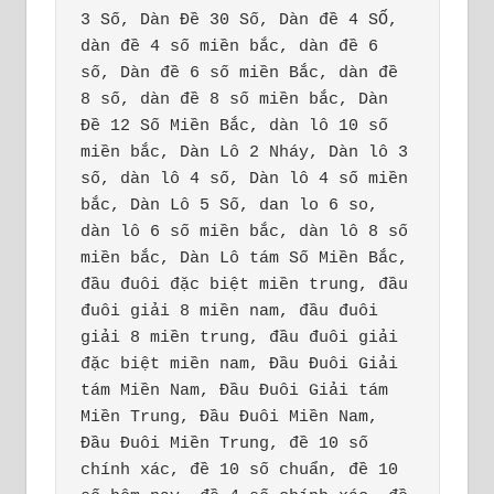
3 Số, Dàn Đề 30 Số, Dàn đề 4 SỐ, 
dàn đề 4 số miền bắc, dàn đề 6 
số, Dàn đề 6 số miền Bắc, dàn đề 
8 số, dàn đề 8 số miền bắc, Dàn 
Đề 12 Số Miền Bắc, dàn lô 10 số 
miền bắc, Dàn Lô 2 Nháy, Dàn lô 3 
số, dàn lô 4 số, Dàn lô 4 số miền 
bắc, Dàn Lô 5 Số, dan lo 6 so, 
dàn lô 6 số miền bắc, dàn lô 8 số 
miền bắc, Dàn Lô tám Số Miền Bắc, 
đầu đuôi đặc biệt miền trung, đầu 
đuôi giải 8 miền nam, đầu đuôi 
giải 8 miền trung, đầu đuôi giải 
đặc biệt miền nam, Đầu Đuôi Giải 
tám Miền Nam, Đầu Đuôi Giải tám 
Miền Trung, Đầu Đuôi Miền Nam, 
Đầu Đuôi Miền Trung, đề 10 số 
chính xác, đề 10 số chuẩn, đề 10 