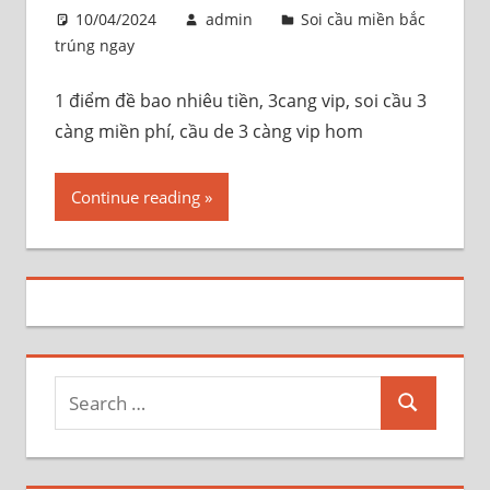
10/04/2024
admin
Soi cầu miền bắc
trúng ngay
1 điểm đề bao nhiêu tiền, 3cang vip, soi cầu 3
càng miền phí, cầu de 3 càng vip hom
Continue reading
Search
Search
for: