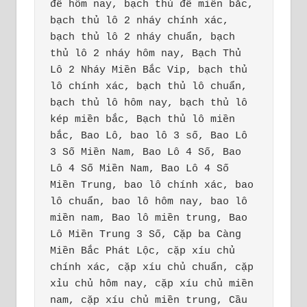
đề hôm nay, bạch thủ đề miền bắc, 
bạch thủ lô 2 nháy chính xác, 
bạch thủ lô 2 nháy chuẩn, bạch 
thủ lô 2 nháy hôm nay, Bạch Thủ 
Lô 2 Nháy Miền Bắc Vip, bạch thủ 
lô chính xác, bạch thủ lô chuẩn, 
bạch thủ lô hôm nay, bạch thủ lô 
kép miền bắc, Bạch thủ lô miền 
bắc, Bao Lô, bao lô 3 số, Bao Lô 
3 Số Miền Nam, Bao Lô 4 Số, Bao 
Lô 4 Số Miền Nam, Bao Lô 4 Số 
Miền Trung, bao lô chính xác, bao 
lô chuẩn, bao lô hôm nay, bao lô 
miền nam, Bao lô miền trung, Bao 
Lô Miền Trung 3 Số, Cặp ba Càng 
Miền Bắc Phát Lộc, cặp xíu chủ 
chính xác, cặp xíu chủ chuẩn, cặp 
xỉu chủ hôm nay, cặp xíu chủ miền 
nam, cặp xíu chủ miền trung, Cầu 