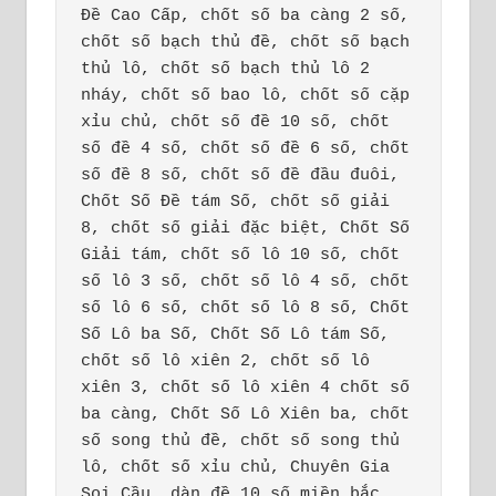
Đề Cao Cấp, chốt số ba càng 2 số, 
chốt số bạch thủ đề, chốt số bạch 
thủ lô, chốt số bạch thủ lô 2 
nháy, chốt số bao lô, chốt số cặp 
xỉu chủ, chốt số đề 10 số, chốt 
số đề 4 số, chốt số đề 6 số, chốt 
số đề 8 số, chốt số đề đầu đuôi, 
Chốt Số Đề tám Số, chốt số giải 
8, chốt số giải đặc biệt, Chốt Số 
Giải tám, chốt số lô 10 số, chốt 
số lô 3 số, chốt số lô 4 số, chốt 
số lô 6 số, chốt số lô 8 số, Chốt 
Số Lô ba Số, Chốt Số Lô tám Số, 
chốt số lô xiên 2, chốt số lô 
xiên 3, chốt số lô xiên 4 chốt số 
ba càng, Chốt Số Lô Xiên ba, chốt 
số song thủ đề, chốt số song thủ 
lô, chốt số xỉu chủ, Chuyên Gia 
Soi Cầu, dàn đề 10 số miền bắc, 