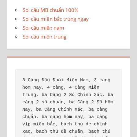
Soi cầu MB chuẩn 100%
Soi cầu miền bắc trúng ngay
Soi cầu miền nam
Soi cầu miền trung
3 Càng Đầu Đuôi Miền Nam, 3 cang 
hom nay, 4 càng, 4 Càng Miền 
Trung, ba Càng 2 Số Chính Xác, ba 
càng 2 số chuẩn, ba Càng 2 Số Hôm 
Nay, ba Càng Chính Xác, ba càng 
chuẩn, ba càng hôm nay, ba càng 
víp miền bắc, bach thu de chinh 
xac, bạch thủ đề chuẩn, bạch thủ 