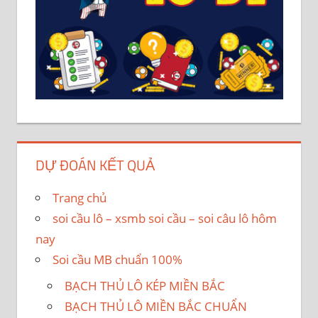
DỰ ĐOÁN KẾT QUẢ
Trang chủ
soi cầu lô – xsmb soi cầu – soi câu lô hôm
nay
Soi cầu MB chuẩn 100%
BẠCH THỦ LÔ KÉP MIỀN BẮC
BẠCH THỦ LÔ MIỀN BẮC CHUẨN