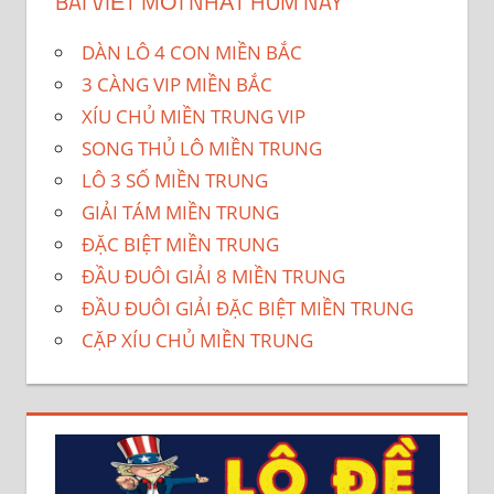
BÀI VIẾT MỚI NHẤT HÔM NAY
DÀN LÔ 4 CON MIỀN BẮC
3 CÀNG VIP MIỀN BẮC
XÍU CHỦ MIỀN TRUNG VIP
SONG THỦ LÔ MIỀN TRUNG
LÔ 3 SỐ MIỀN TRUNG
GIẢI TÁM MIỀN TRUNG
ĐẶC BIỆT MIỀN TRUNG
ĐẦU ĐUÔI GIẢI 8 MIỀN TRUNG
ĐẦU ĐUÔI GIẢI ĐẶC BIỆT MIỀN TRUNG
CẶP XÍU CHỦ MIỀN TRUNG