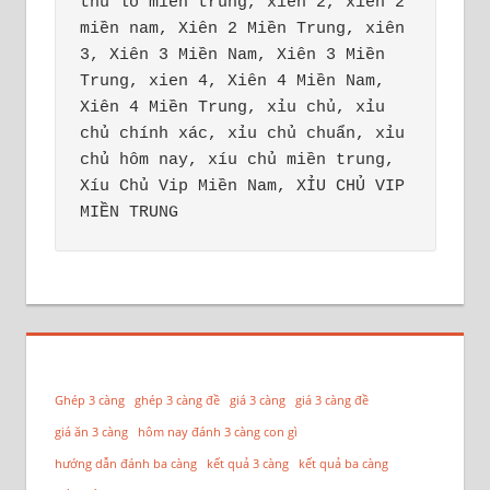
thu lo mien trung, xien 2, xiên 2 
miền nam, Xiên 2 Miền Trung, xiên 
3, Xiên 3 Miền Nam, Xiên 3 Miền 
Trung, xien 4, Xiên 4 Miền Nam, 
Xiên 4 Miền Trung, xỉu chủ, xỉu 
chủ chính xác, xỉu chủ chuẩn, xỉu 
chủ hôm nay, xíu chủ miền trung, 
Xíu Chủ Vip Miền Nam, XỈU CHỦ VIP 
MIỀN TRUNG
Ghép 3 càng
ghép 3 càng đề
giá 3 càng
giá 3 càng đề
giá ăn 3 càng
hôm nay đánh 3 càng con gì
hướng dẫn đánh ba càng
kết quả 3 càng
kết quả ba càng