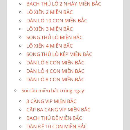
BẠCH THỦ LÔ 2 NHÁY MIỀN BẮC
LÔ XIÊN 2 MIỀN BẮC
DÀN LÔ 10 CON MIỀN BẮC
LÔ XIÊN 3 MIỀN BẮC
SONG THỦ LÔ MIỀN BẮC
LÔ XIÊN 4 MIỀN BẮC
SONG THỦ LÔ KÉP MIỀN BẮC
DÀN LÔ 6 CON MIỀN BẮC
DÀN LÔ 4 CON MIỀN BẮC
DÀN LÔ 8 CON MIỀN BẮC
Soi cầu miền bắc trúng ngay
3 CÀNG VIP MIỀN BẮC
CẶP BA CÀNG VÍP MIỀN BẮC
BẠCH THỦ ĐỀ MIỀN BẮC
DÀN ĐỀ 10 CON MIỀN BẮC