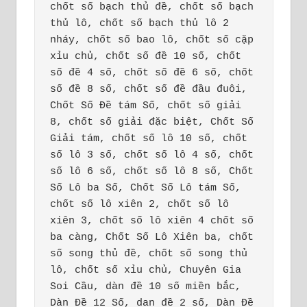
chốt số bạch thủ đề, chốt số bạch 
thủ lô, chốt số bạch thủ lô 2 
nháy, chốt số bao lô, chốt số cặp 
xỉu chủ, chốt số đề 10 số, chốt 
số đề 4 số, chốt số đề 6 số, chốt 
số đề 8 số, chốt số đề đầu đuôi, 
Chốt Số Đề tám Số, chốt số giải 
8, chốt số giải đặc biệt, Chốt Số 
Giải tám, chốt số lô 10 số, chốt 
số lô 3 số, chốt số lô 4 số, chốt 
số lô 6 số, chốt số lô 8 số, Chốt 
Số Lô ba Số, Chốt Số Lô tám Số, 
chốt số lô xiên 2, chốt số lô 
xiên 3, chốt số lô xiên 4 chốt số 
ba càng, Chốt Số Lô Xiên ba, chốt 
số song thủ đề, chốt số song thủ 
lô, chốt số xỉu chủ, Chuyên Gia 
Soi Cầu, dàn đề 10 số miền bắc, 
Dàn Đề 12 Số, dan đề 2 số, Dàn Đề 