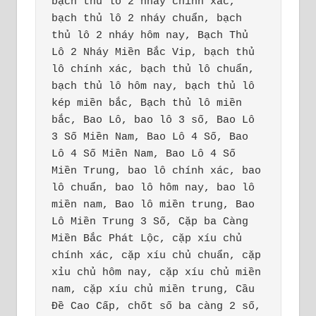
bạch thủ lô 2 nháy chính xác, 
bạch thủ lô 2 nháy chuẩn, bạch 
thủ lô 2 nháy hôm nay, Bạch Thủ 
Lô 2 Nháy Miền Bắc Vip, bạch thủ 
lô chính xác, bạch thủ lô chuẩn, 
bạch thủ lô hôm nay, bạch thủ lô 
kép miền bắc, Bạch thủ lô miền 
bắc, Bao Lô, bao lô 3 số, Bao Lô 
3 Số Miền Nam, Bao Lô 4 Số, Bao 
Lô 4 Số Miền Nam, Bao Lô 4 Số 
Miền Trung, bao lô chính xác, bao 
lô chuẩn, bao lô hôm nay, bao lô 
miền nam, Bao lô miền trung, Bao 
Lô Miền Trung 3 Số, Cặp ba Càng 
Miền Bắc Phát Lộc, cặp xíu chủ 
chính xác, cặp xíu chủ chuẩn, cặp 
xỉu chủ hôm nay, cặp xíu chủ miền 
nam, cặp xíu chủ miền trung, Cầu 
Đề Cao Cấp, chốt số ba càng 2 số, 