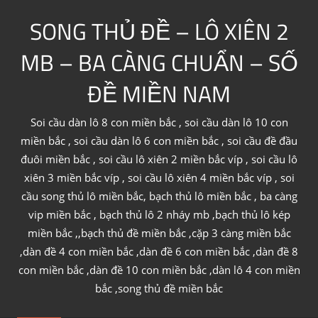
Skip
SONG THỦ ĐỀ – LÔ XIÊN 2
to
content
MB – BA CÀNG CHUẨN – SỐ
ĐỀ MIỀN NAM
Soi cầu dàn lô 8 con miền bắc , soi cầu dàn lô 10 con
miền bắc , soi cầu dàn lô 6 con miền bắc , soi cầu đề đầu
đuôi miền bắc , soi cầu lô xiên 2 miền bắc víp , soi cầu lô
xiên 3 miền bắc víp , soi cầu lô xiên 4 miền bắc víp , soi
cầu song thủ lô miền bắc, bạch thủ lô miền bắc , ba càng
vip miền bắc , bạch thủ lô 2 nháy mb ,bạch thủ lô kép
miền bắc ,,bạch thủ đề miền bắc ,cặp 3 càng miền bắc
,dàn đề 4 con miền bắc ,dàn đề 6 con miền bắc ,dàn đề 8
con miền bắc ,dàn đề 10 con miền bắc ,dàn lô 4 con miền
bắc ,song thủ đề miền bắc