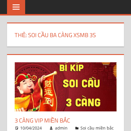
THẺ:
SOI CẦU BA CÀNG XSMB 3S
3 CÀNG VIP MIỀN BẮC
10/04/2024
admin
Soi cầu miền bắc