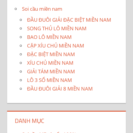
Soi cầu miền nam
ĐẦU ĐUÔI GIẢI ĐẶC BIỆT MIỀN NAM
SONG THỦ LÔ MIỀN NAM
BAO LÔ MIỀN NAM
CẶP XÍU CHỦ MIỀN NAM
ĐẶC BIỆT MIỀN NAM
XÍU CHỦ MIỀN NAM
GIẢI TÁM MIỀN NAM
LÔ 3 SỐ MIỀN NAM
ĐẦU ĐUÔI GIẢI 8 MIỀN NAM
DANH MỤC