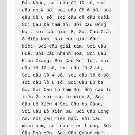
Đắc Nông, soi cầu đề 10 số, soi 
cầu de 4 số, soi cầu đề 6 số, soi 
cầu đề 8 số, soi cầu đề đầu đuôi, 
Soi Cầu Đề tám Số, Soi Cầu Đồng 
Nai, soi cầu giải 8, Soi Cầu Giải 
8 Miền Nam, soi cau giải đặc 
biệt, Soi cầu giải tám, Soi Cầu 
Huế, Soi Cầu Khánh Hoà, Soi Cầu 
Kiên Giang, Soi Cầu Kom Tum, soi 
cầu lô 10 số, soi cầu lô 3 số, 
Soi cầu lô 4 số, soi cầu lô 6 số, 
soi cầu lô 8 số, Soi Cầu Lô ba 
Số, Soi Cầu Lô tám Số, Soi cầu lô 
xiên 2, soi cau lo xien 3, Soi 
Cầu Lô Xiên 4 Soi Cầu ba Càng, 
Soi Cầu Lô Xiên ba, Soi Cầu Long 
An, soi cau mien bac, soi cau 
mien nam, soi cau mien trung, Soi 
Cầu Phú Yên, Soi Cầu Quảng Nam, 