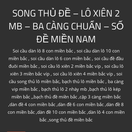
Skip
SONG THỦ ĐỀ – LÔ XIÊN 2
to
content
MB – BA CÀNG CHUẨN – SỐ
ĐỀ MIỀN NAM
Soi cầu dàn lô 8 con miền bắc , soi cầu dàn lô 10 con
miền bắc , soi cầu dàn lô 6 con miền bắc , soi cầu đề đầu
đuôi miền bắc , soi cầu lô xiên 2 miền bắc víp , soi cầu lô
xiên 3 miền bắc víp , soi cầu lô xiên 4 miền bắc víp , soi
cầu song thủ lô miền bắc, bạch thủ lô miền bắc , ba càng
vip miền bắc , bạch thủ lô 2 nháy mb ,bạch thủ lô kép
miền bắc ,,bạch thủ đề miền bắc ,cặp 3 càng miền bắc
,dàn đề 4 con miền bắc ,dàn đề 6 con miền bắc ,dàn đề 8
con miền bắc ,dàn đề 10 con miền bắc ,dàn lô 4 con miền
bắc ,song thủ đề miền bắc