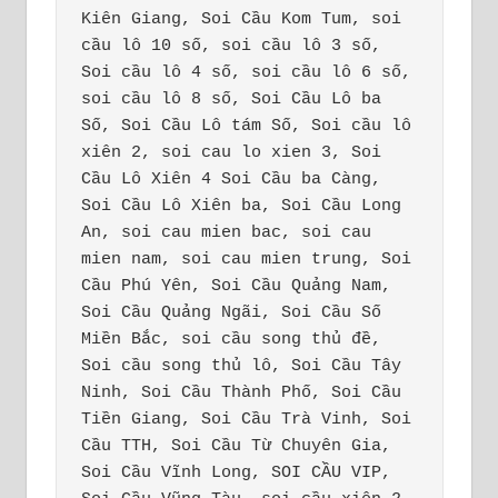
Kiên Giang, Soi Cầu Kom Tum, soi 
cầu lô 10 số, soi cầu lô 3 số, 
Soi cầu lô 4 số, soi cầu lô 6 số, 
soi cầu lô 8 số, Soi Cầu Lô ba 
Số, Soi Cầu Lô tám Số, Soi cầu lô 
xiên 2, soi cau lo xien 3, Soi 
Cầu Lô Xiên 4 Soi Cầu ba Càng, 
Soi Cầu Lô Xiên ba, Soi Cầu Long 
An, soi cau mien bac, soi cau 
mien nam, soi cau mien trung, Soi 
Cầu Phú Yên, Soi Cầu Quảng Nam, 
Soi Cầu Quảng Ngãi, Soi Cầu Số 
Miền Bắc, soi cầu song thủ đề, 
Soi cầu song thủ lô, Soi Cầu Tây 
Ninh, Soi Cầu Thành Phố, Soi Cầu 
Tiền Giang, Soi Cầu Trà Vinh, Soi 
Cầu TTH, Soi Cầu Từ Chuyên Gia, 
Soi Cầu Vĩnh Long, SOI CẦU VIP, 