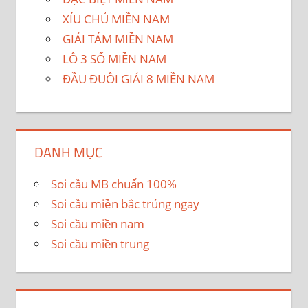
XÍU CHỦ MIỀN NAM
GIẢI TÁM MIỀN NAM
LÔ 3 SỐ MIỀN NAM
ĐẦU ĐUÔI GIẢI 8 MIỀN NAM
DANH MỤC
Soi cầu MB chuẩn 100%
Soi cầu miền bắc trúng ngay
Soi cầu miền nam
Soi cầu miền trung