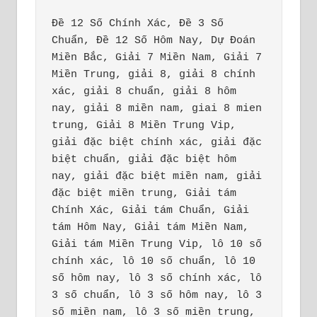
Đề 12 Số Chính Xác, Đề 3 Số 
Chuẩn, Đề 12 Số Hôm Nay, Dự Đoán 
Miền Bắc, Giải 7 Miền Nam, Giải 7 
Miền Trung, giải 8, giải 8 chính 
xác, giải 8 chuẩn, giải 8 hôm 
nay, giải 8 miền nam, giai 8 mien 
trung, Giải 8 Miền Trung Vip, 
giải đặc biệt chính xác, giải đặc 
biệt chuẩn, giải đặc biệt hôm 
nay, giải đặc biệt miền nam, giải 
đặc biệt miền trung, Giải tám 
Chính Xác, Giải tám Chuẩn, Giải 
tám Hôm Nay, Giải tám Miền Nam, 
Giải tám Miền Trung Vip, lô 10 số 
chính xác, lô 10 số chuẩn, lô 10 
số hôm nay, lô 3 số chính xác, lô 
3 số chuẩn, lô 3 số hôm nay, lô 3 
số miền nam, lô 3 số miền trung, 