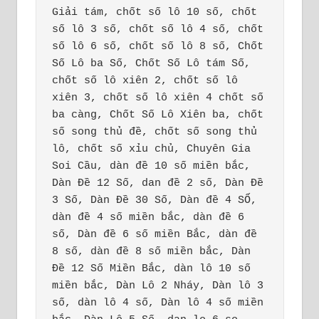
Giải tám, chốt số lô 10 số, chốt 
số lô 3 số, chốt số lô 4 số, chốt 
số lô 6 số, chốt số lô 8 số, Chốt 
Số Lô ba Số, Chốt Số Lô tám Số, 
chốt số lô xiên 2, chốt số lô 
xiên 3, chốt số lô xiên 4 chốt số 
ba càng, Chốt Số Lô Xiên ba, chốt 
số song thủ đề, chốt số song thủ 
lô, chốt số xỉu chủ, Chuyên Gia 
Soi Cầu, dàn đề 10 số miền bắc, 
Dàn Đề 12 Số, dan đề 2 số, Dàn Đề 
3 Số, Dàn Đề 30 Số, Dàn đề 4 SỐ, 
dàn đề 4 số miền bắc, dàn đề 6 
số, Dàn đề 6 số miền Bắc, dàn đề 
8 số, dàn đề 8 số miền bắc, Dàn 
Đề 12 Số Miền Bắc, dàn lô 10 số 
miền bắc, Dàn Lô 2 Nháy, Dàn lô 3 
số, dàn lô 4 số, Dàn lô 4 số miền 