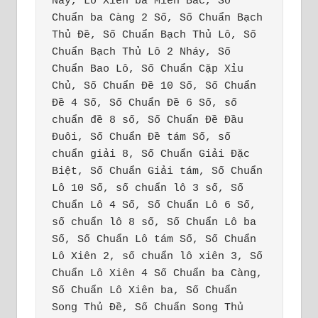
Nay, Lô Xiên ba Miền Bắc, Số 
Chuẩn ba Càng 2 Số, Số Chuẩn Bạch 
Thủ Đề, Số Chuẩn Bạch Thủ Lô, Số 
Chuẩn Bạch Thủ Lô 2 Nháy, Số 
Chuẩn Bao Lô, Số Chuẩn Cặp Xỉu 
Chủ, Số Chuẩn Đề 10 Số, Số Chuẩn 
Đề 4 Số, Số Chuẩn Đề 6 Số, số 
chuẩn đề 8 số, Số Chuẩn Đề Đầu 
Đuôi, Số Chuẩn Đề tám Số, số 
chuẩn giải 8, Số Chuẩn Giải Đặc 
Biệt, Số Chuẩn Giải tám, Số Chuẩn 
Lô 10 Số, số chuẩn lô 3 số, Số 
Chuẩn Lô 4 Số, Số Chuẩn Lô 6 Số, 
số chuẩn lô 8 số, Số Chuẩn Lô ba 
Số, Số Chuẩn Lô tám Số, Số Chuẩn 
Lô Xiên 2, số chuẩn lô xiên 3, Số 
Chuẩn Lô Xiên 4 Số Chuẩn ba Càng, 
Số Chuẩn Lô Xiên ba, Số Chuẩn 
Song Thủ Đề, Số Chuẩn Song Thủ 