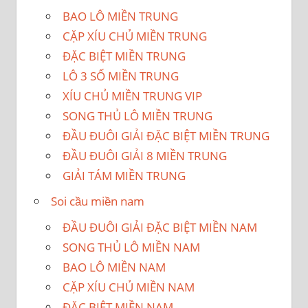
BAO LÔ MIỀN TRUNG
CẶP XÍU CHỦ MIỀN TRUNG
ĐẶC BIỆT MIỀN TRUNG
LÔ 3 SỐ MIỀN TRUNG
XÍU CHỦ MIỀN TRUNG VIP
SONG THỦ LÔ MIỀN TRUNG
ĐẦU ĐUÔI GIẢI ĐẶC BIỆT MIỀN TRUNG
ĐẦU ĐUÔI GIẢI 8 MIỀN TRUNG
GIẢI TÁM MIỀN TRUNG
Soi cầu miền nam
ĐẦU ĐUÔI GIẢI ĐẶC BIỆT MIỀN NAM
SONG THỦ LÔ MIỀN NAM
BAO LÔ MIỀN NAM
CẶP XÍU CHỦ MIỀN NAM
ĐẶC BIỆT MIỀN NAM