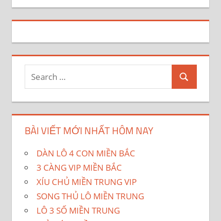
Search
Search
for:
BÀI VIẾT MỚI NHẤT HÔM NAY
DÀN LÔ 4 CON MIỀN BẮC
3 CÀNG VIP MIỀN BẮC
XÍU CHỦ MIỀN TRUNG VIP
SONG THỦ LÔ MIỀN TRUNG
LÔ 3 SỐ MIỀN TRUNG