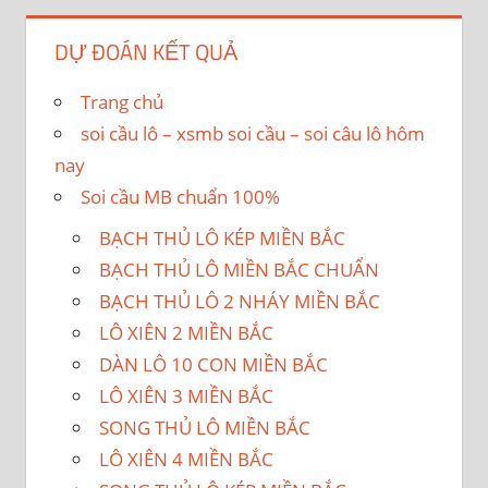
DỰ ĐOÁN KẾT QUẢ
Trang chủ
soi cầu lô – xsmb soi cầu – soi câu lô hôm
nay
Soi cầu MB chuẩn 100%
BẠCH THỦ LÔ KÉP MIỀN BẮC
BẠCH THỦ LÔ MIỀN BẮC CHUẨN
BẠCH THỦ LÔ 2 NHÁY MIỀN BẮC
LÔ XIÊN 2 MIỀN BẮC
DÀN LÔ 10 CON MIỀN BẮC
LÔ XIÊN 3 MIỀN BẮC
SONG THỦ LÔ MIỀN BẮC
LÔ XIÊN 4 MIỀN BẮC