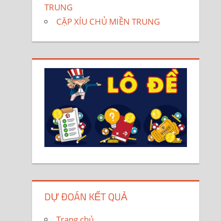
TRUNG
CẶP XÍU CHỦ MIỀN TRUNG
DỰ ĐOÁN KẾT QUẢ
Trang chủ