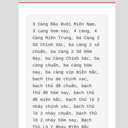
3 Càng Đầu Đuôi Miền Nam, 
3 cang hom nay, 4 càng, 4 
Càng Miền Trung, ba Càng 2 
Số Chính Xác, ba càng 2 số 
chuẩn, ba Càng 2 Số Hôm 
Nay, ba Càng Chính Xác, ba 
càng chuẩn, ba càng hôm 
nay, ba càng víp miền bắc, 
bach thu de chinh xac, 
bạch thủ đề chuẩn, bạch 
thủ đề hôm nay, bạch thủ 
đề miền bắc, bạch thủ lô 2 
nháy chính xác, bạch thủ 
lô 2 nháy chuẩn, bạch thủ 
lô 2 nháy hôm nay, Bạch 
Thủ Lô 2 Nháy Miền Bắc 