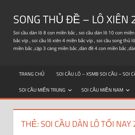
Skip
to
SONG THỦ ĐỀ – LÔ XIÊN
content
Soi cầu dàn lô 8 con miền bắc , soi cầu dàn lô 10 con miền 
bắc víp , soi cầu lô xiên 4 miền bắc víp , soi cầu song thủ
miền bắc ,cặp 3 càng miền bắc ,dàn đề 4 con miền bắc ,dà
TRANG CHỦ
SOI CẦU LÔ – XSMB SOI CẦU – SOI 
SOI CẦU MIỀN TRUNG
SOI CẦU MIỀN NAM
THẺ:
SOI CẦU DÀN LÔ TỐI NAY