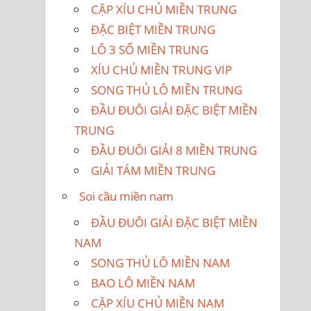
CẶP XÍU CHỦ MIỀN TRUNG
ĐẶC BIỆT MIỀN TRUNG
LÔ 3 SỐ MIỀN TRUNG
XÍU CHỦ MIỀN TRUNG VIP
SONG THỦ LÔ MIỀN TRUNG
ĐẦU ĐUÔI GIẢI ĐẶC BIỆT MIỀN
TRUNG
ĐẦU ĐUÔI GIẢI 8 MIỀN TRUNG
GIẢI TÁM MIỀN TRUNG
Soi cầu miền nam
ĐẦU ĐUÔI GIẢI ĐẶC BIỆT MIỀN
NAM
SONG THỦ LÔ MIỀN NAM
BAO LÔ MIỀN NAM
CẶP XÍU CHỦ MIỀN NAM